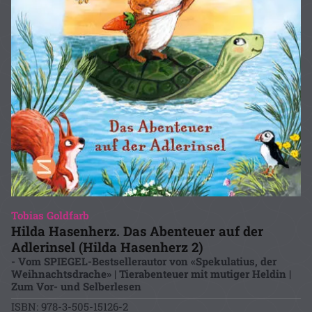
Tobias Goldfarb
Hilda Hasenherz. Das Abenteuer auf der
Adlerinsel (Hilda Hasenherz 2)
- Vom SPIEGEL-Bestsellerautor von «Spekulatius, der
Weihnachtsdrache» | Tierabenteuer mit mutiger Heldin |
Zum Vor- und Selberlesen
ISBN: 978-3-505-15126-2