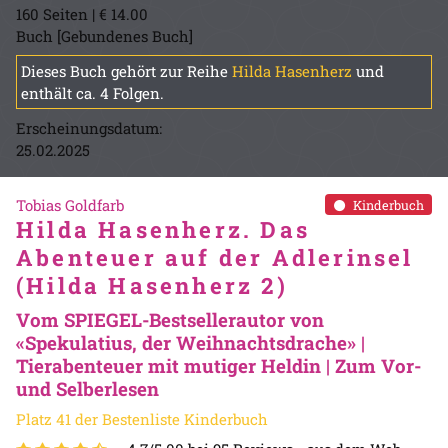
160 Seiten | € 14.00
Buch [Gebundenes Buch]
Dieses Buch gehört zur Reihe
Hilda Hasenherz
und
enthält ca. 4 Folgen.
Erscheinungsdatum:
25.02.2025
Tobias Goldfarb
Kinderbuch
Hilda Hasenherz. Das
Abenteuer auf der Adlerinsel
(Hilda Hasenherz 2)
Vom SPIEGEL-Bestsellerautor von
«Spekulatius, der Weihnachtsdrache» |
Tierabenteuer mit mutiger Heldin | Zum Vor-
und Selberlesen
Platz 41 der Bestenliste Kinderbuch