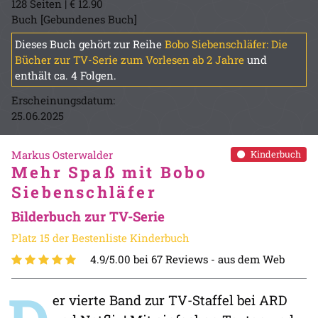
128 Seiten | € 12.90
Buch [Gebundenes Buch]
Dieses Buch gehört zur Reihe
Bobo Siebenschläfer: Die
Bücher zur TV-Serie zum Vorlesen ab 2 Jahre
und
enthält ca. 4 Folgen.
Erscheinungsdatum:
25.06.2025
Markus Osterwalder
Kinderbuch
Mehr Spaß mit Bobo
Siebenschläfer
Bilderbuch zur TV-Serie
Platz 15 der Bestenliste Kinderbuch
4.9/5.00 bei 67 Reviews -
aus dem Web
er vierte Band zur TV-Staffel bei ARD