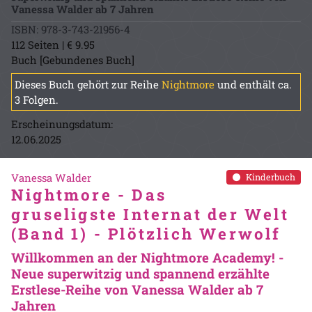
Vanessa Walder ab 7 Jahren
ISBN: 978-3-743-21956-4
112 Seiten | € 9.95
Buch [Gebundenes Buch]
Dieses Buch gehört zur Reihe
Nightmore
und enthält ca.
3 Folgen.
Erscheinungsdatum:
12.06.2025
Vanessa Walder
Kinderbuch
Nightmore - Das
gruseligste Internat der Welt
(Band 1) - Plötzlich Werwolf
Willkommen an der Nightmore Academy! -
Neue superwitzig und spannend erzählte
Erstlese-Reihe von Vanessa Walder ab 7
Jahren