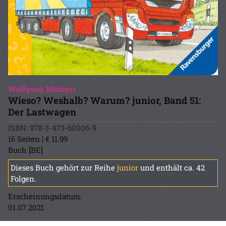
Wolfgang Metzger
Wieso? Weshalb? Warum? junior, Band 51:
Der Lastwagen
ISBN: 978-3-473-60006-9
16 Seiten | € 11.99
Buch [BE]
Dieses Buch gehört zur Reihe
junior
und enthält ca. 42
Folgen.
Erscheinungsdatum:
01.07.2021