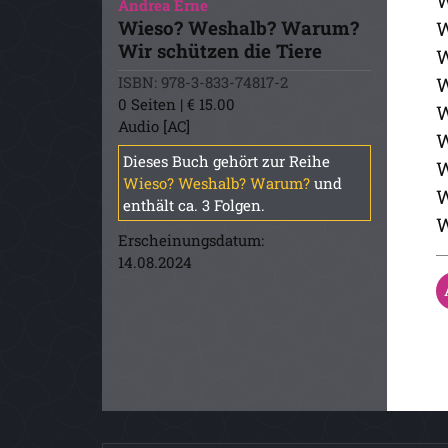
W
Andrea Erne
Wieso? Weshalb? Warum?
W
Wir schützen die Tiere
W
ISBN: 978-3-833-74817-2
W
0 Seiten | € 15.00
W
Audio [AC]
W
Dieses Buch gehört zur Reihe
W
Wieso? Weshalb? Warum?
und
W
enthält ca. 3 Folgen.
W
Erscheinungsdatum:
14.08.2024