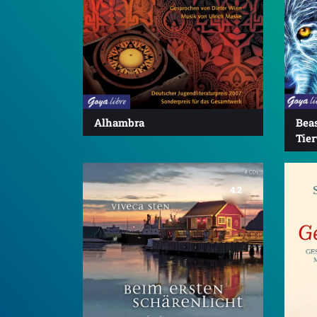
Alhambra
Bea
Tie
4.2