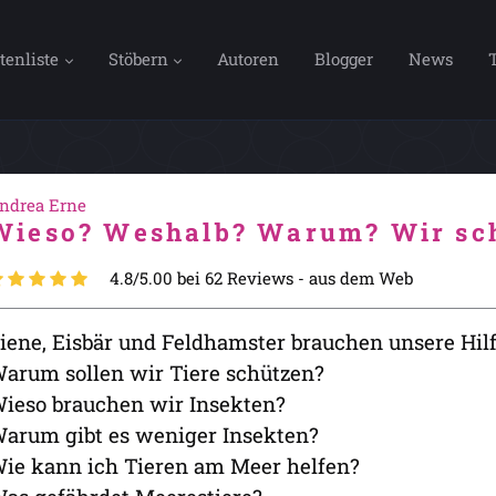
tenliste
Stöbern
Autoren
Blogger
News
ndrea Erne
Wieso? Weshalb? Warum? Wir sch
4.8/5.00 bei 62 Reviews -
aus dem Web
iene, Eisbär und Feldhamster brauchen unsere Hil
arum sollen wir Tiere schützen?
ieso brauchen wir Insekten?
arum gibt es weniger Insekten?
ie kann ich Tieren am Meer helfen?