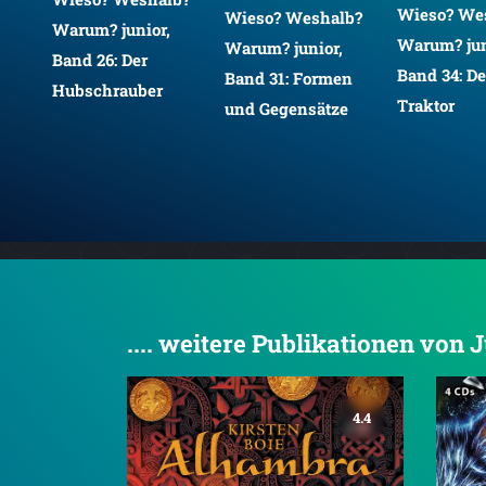
Wieso? We
Wieso? Weshalb?
Warum? junior,
Warum? jun
Warum? junior,
Band 26: Der
Band 34: De
Band 31: Formen
eug
Hubschrauber
Traktor
und Gegensätze
.... weitere Publikationen von
4.4