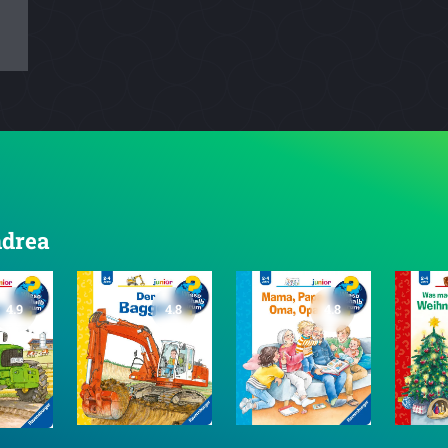
ndrea
4.9
4.8
4.8