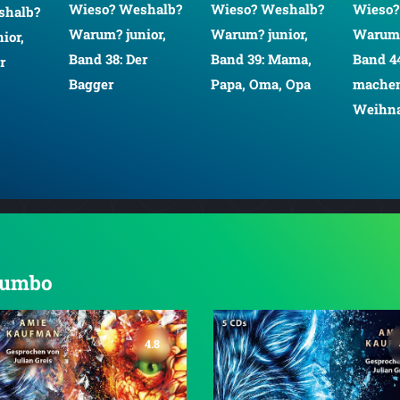
Wieso? Weshalb?
Wieso? Weshalb?
Wieso?
shalb?
Warum? junior,
Warum? junior,
Warum?
ior,
Band 38: Der
Band 39: Mama,
Band 4
r
Bagger
Papa, Oma, Opa
machen
Weihna
 Jumbo
4.8