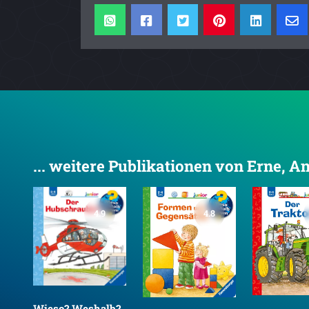
... weitere Publikationen von Erne, A
4.9
4.8
b?
Wieso? Weshalb?