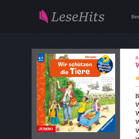
Bes
A
B
W
W
W
W