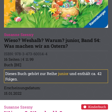
Susanne Szesny
Wieso? Weshalb? Warum? junior, Band 54:
Was machen wir an Ostern?
ISBN: 978-3-473-60014-4
16 Seiten | € 11.99
Buch [BE]
Dieses Buch gehört zur Reihe
junior
und enthält ca. 42
Folgen.
Erscheinungsdatum:
15.01.2022
Susanne Szesny
Kinderbuch