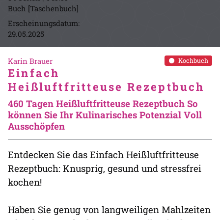
Buch [Taschenbuch]
Erscheinungsdatum:
29.05.2025
Karin Brauer
Kochbuch
Einfach
Heißluftfritteuse Rezeptbuch
460 Tagen Heißluftfritteuse Rezeptbuch So
können Sie Ihr Kulinarisches Potenzial Voll
Ausschöpfen
Entdecken Sie das Einfach Heißluftfritteuse
Rezeptbuch: Knusprig, gesund und stressfrei
kochen!
Haben Sie genug von langweiligen Mahlzeiten