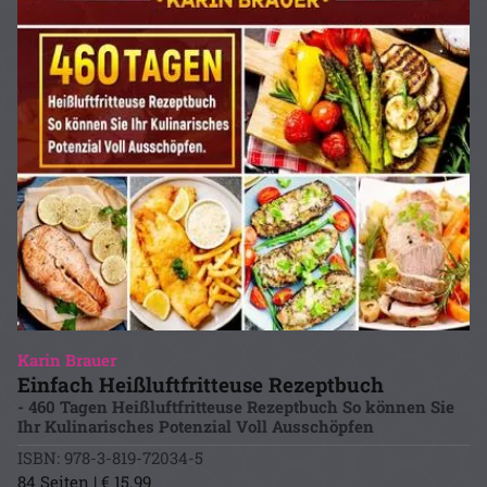
Karin Brauer
Einfach Heißluftfritteuse Rezeptbuch
- 460 Tagen Heißluftfritteuse Rezeptbuch So können Sie
Ihr Kulinarisches Potenzial Voll Ausschöpfen
ISBN: 978-3-819-72034-5
84 Seiten | € 15.99