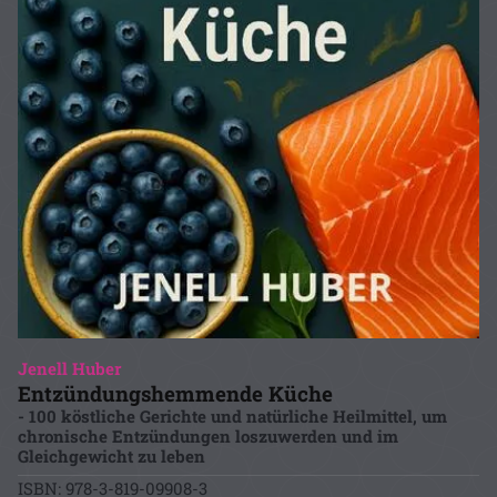
Jenell Huber
Entzündungshemmende Küche
- 100 köstliche Gerichte und natürliche Heilmittel, um
chronische Entzündungen loszuwerden und im
Gleichgewicht zu leben
ISBN: 978-3-819-09908-3