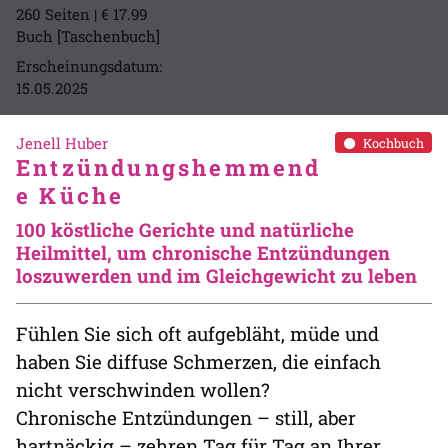
260 Seiten | € 17.99
Buch [Taschenbuch]
Erscheinungsdatum:
15.05.2025
Jenell Huber
Kochbuch
Entzündungshemmend
e Küche
100 köstliche Gerichte und natürliche
Heilmittel, um chronische Entzündungen
loszuwerden und im Gleichgewicht zu leben
Fühlen Sie sich oft aufgebläht, müde und
haben Sie diffuse Schmerzen, die einfach
nicht verschwinden wollen?
Chronische Entzündungen – still, aber
hartnäckig – zehren Tag für Tag an Ihrer