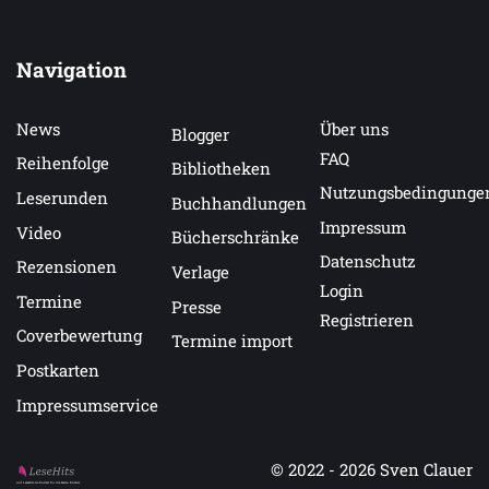
Navigation
News
Über uns
Blogger
FAQ
Reihenfolge
Bibliotheken
Nutzungsbedingunge
Leserunden
Buchhandlungen
Impressum
Video
Bücherschränke
Datenschutz
Rezensionen
Verlage
Login
Termine
Presse
Registrieren
Coverbewertung
Termine import
Postkarten
Impressumservice
© 2022 - 2026
Sven Clauer
Auf LeseHits.de findest Du die besten Bücher.