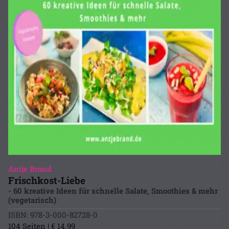
Antje Brand
Frischkost-Liebe
- 60 kreative Ideen für schnelle Salate, Smoothies & mehr
(vegetarisch)
ISBN: 978-3-000-82728-0
104 Seiten | € 14.99