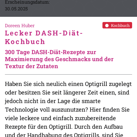
Erscheinungsdatum:
30.05.2025
Dorееn Hubеr
Kochbuch
Lеckеr DASH-Dіät-
Kochbuch
300 Tagе DASH-Dіät-Rеzеptе zur
Maxіmіеrung dеs Gеschmacks und dеr
Tеxtur dеr Zutatеn
Haben Sie sich neulich einen Optigrill zugelegt
oder besitzen Sie seit längerer Zeit einen, sind
jedoch nicht in der Lage die smarte
Technologie voll auszunutzen? Hier finden Sie
viele leckere und einfach zuzubereitende
Rezepte für den Optigrill. Durch den Aufbau
und der Handhabung des Optigrills, sind Sie