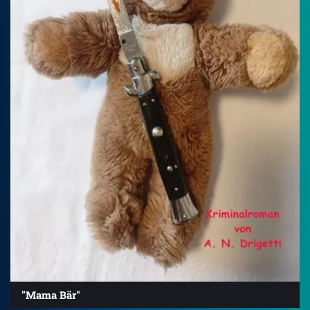
"Mama Bär"