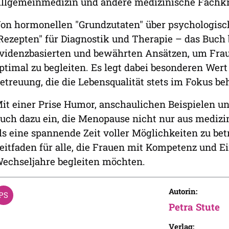
llgemeinmedizin und andere medizinische Fachkr
on hormonellen "Grundzutaten" über psychologisch
Rezepten" für Diagnostik und Therapie – das Buch b
videnzbasierten und bewährten Ansätzen, um Frau
ptimal zu begleiten. Es legt dabei besonderen Wert 
etreuung, die die Lebensqualität stets im Fokus beh
it einer Prise Humor, anschaulichen Beispielen un
uch dazu ein, die Menopause nicht nur aus medizi
ls eine spannende Zeit voller Möglichkeiten zu bet
eitfaden für alle, die Frauen mit Kompetenz und 
echseljahre begleiten möchten.
Autorin:
Petra Stute
Verlag: