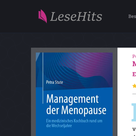
Bes
P
E
v