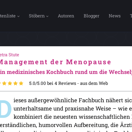
tenliste
Stöbern
Autoren
Blogger
News
etra Stute
Management der Menopause
in medizinisches Kochbuch rund um die Wechsel
5.0/5.00 bei 4 Reviews -
aus dem Web
D
ieses außergewöhnliche Fachbuch nähert s
unterhaltsame und praxisnahe Weise – wie e
kombiniert die neuesten wissenschaftlichen 
erständlichen, humorvollen Aufbereitung, die Ärzt