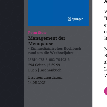
A
V
"
e
o
Petra Stute
Management der
B
Menopause
M
- Ein medizinisches Kochbuch
rund um die Wechseljahre
B
ISBN: 978-3-662-70493-6
a
294 Seiten | € 69.99
L
Buch [Taschenbuch]
W
Erscheinungsdatum:
14.05.2025