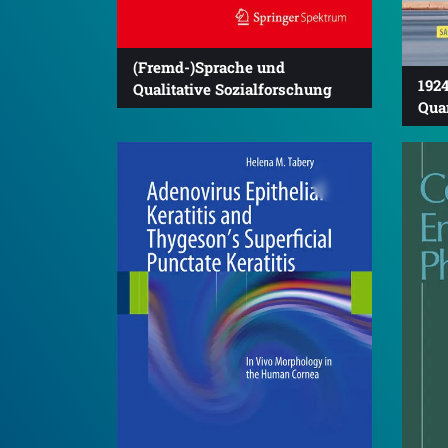
(Fremd-)Sprache und
1924
Qualitative Sozialforschung
Qua