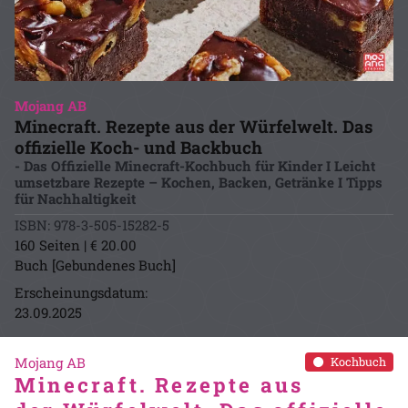
Mojang AB
Minecraft. Rezepte aus der Würfelwelt. Das
offizielle Koch- und Backbuch
- Das Offizielle Minecraft-Kochbuch für Kinder I Leicht
umsetzbare Rezepte – Kochen, Backen, Getränke I Tipps
für Nachhaltigkeit
ISBN: 978-3-505-15282-5
160 Seiten | € 20.00
Buch [Gebundenes Buch]
Erscheinungsdatum:
23.09.2025
Mojang AB
Kochbuch
Minecraft. Rezepte aus