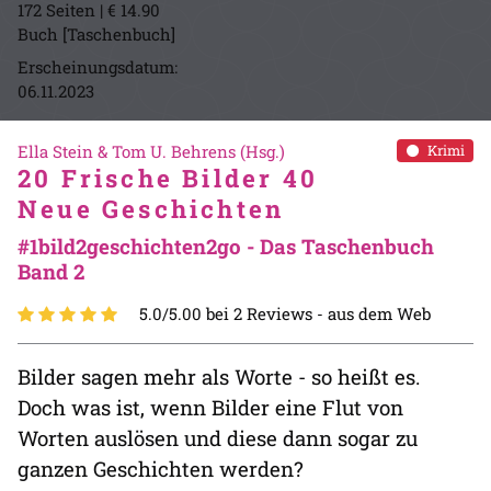
172 Seiten | € 14.90
Buch [Taschenbuch]
Erscheinungsdatum:
06.11.2023
Ella Stein & Tom U. Behrens (Hsg.)
Krimi
20 Frische Bilder 40
Neue Geschichten
#1bild2geschichten2go - Das Taschenbuch
Band 2
5.0/5.00 bei 2 Reviews -
aus dem Web
Bilder sagen mehr als Worte - so heißt es.
Doch was ist, wenn Bilder eine Flut von
Worten auslösen und diese dann sogar zu
ganzen Geschichten werden?