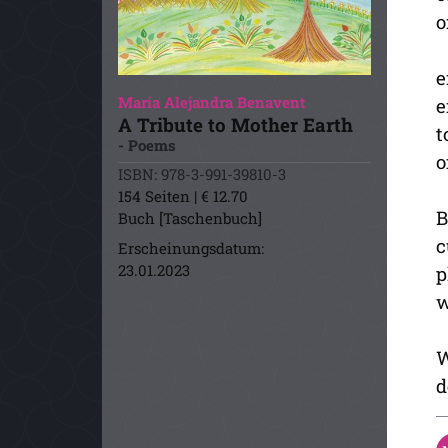
o
e
María Alejandra Benavent
e
A Tribute to Mother Earth
t
- Poems
o
ISBN: 978-3-991-39810-3
154 Seiten | € 12.70
B
Buch [Taschenbuch]
c
Erscheinungsdatum:
23.01.2023
p
w
W
d