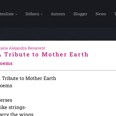
tenliste
Stöbern
Autoren
Blogger
News
aría Alejandra Benavent
A Tribute to Mother Earth
oems
 Tribute to Mother Earth
oems
erses
like strings-
arry the wings