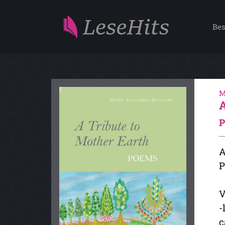
Bes
M
P
A
P
V
-
c