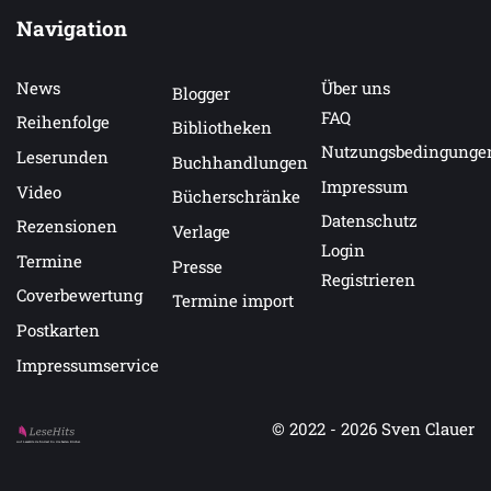
Navigation
News
Über uns
Blogger
FAQ
Reihenfolge
Bibliotheken
Nutzungsbedingunge
Leserunden
Buchhandlungen
Impressum
Video
Bücherschränke
Datenschutz
Rezensionen
Verlage
Login
Termine
Presse
Registrieren
Coverbewertung
Termine import
Postkarten
Impressumservice
© 2022 - 2026
Sven Clauer
Auf LeseHits.de findest Du die besten Bücher.