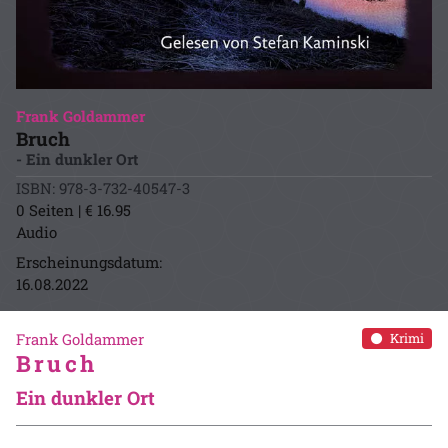
Frank Goldammer
Bruch
- Ein dunkler Ort
ISBN: 978-3-732-40547-3
0 Seiten | € 16.95
Audio
Erscheinungsdatum:
16.08.2022
Frank Goldammer
Krimi
Bruch
Ein dunkler Ort