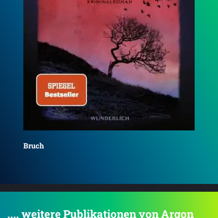
Bruch: Am Abgrund
Bru
.... weitere Publikationen von Argon