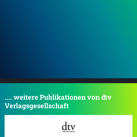
Bruch: Am Abgrund
Bru
.... weitere Publikationen von dtv
Verlagsgesellschaft
4.5