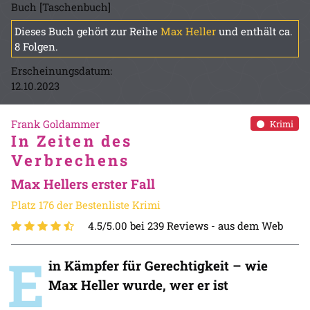
Buch [Taschenbuch]
Dieses Buch gehört zur Reihe
Max Heller
und enthält ca.
8 Folgen.
Erscheinungsdatum:
12.10.2023
Frank Goldammer
Krimi
In Zeiten des
Verbrechens
Max Hellers erster Fall
Platz 176 der Bestenliste Krimi
4.5/5.00 bei 239 Reviews -
aus dem Web
E
in Kämpfer für Gerechtigkeit – wie
Max Heller wurde, wer er ist