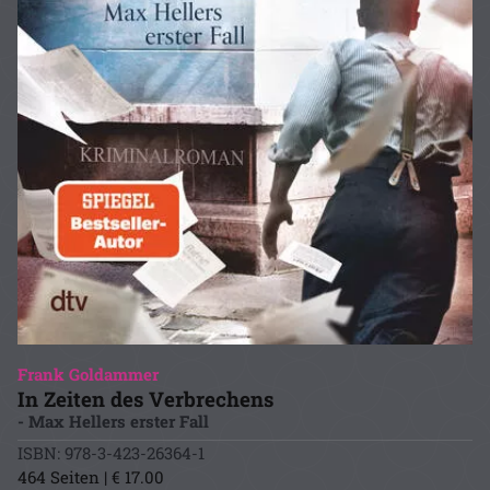
Frank Goldammer
In Zeiten des Verbrechens
- Max Hellers erster Fall
ISBN: 978-3-423-26364-1
464 Seiten | € 17.00