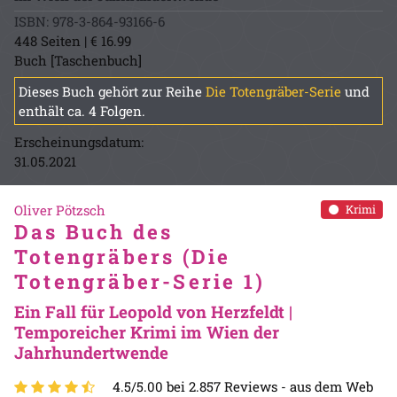
ISBN: 978-3-864-93166-6
448 Seiten | € 16.99
Buch [Taschenbuch]
Dieses Buch gehört zur Reihe
Die Totengräber-Serie
und
enthält ca. 4 Folgen.
Erscheinungsdatum:
31.05.2021
Oliver Pötzsch
Krimi
Das Buch des
Totengräbers (Die
Totengräber-Serie 1)
Ein Fall für Leopold von Herzfeldt |
Temporeicher Krimi im Wien der
Jahrhundertwende
4.5/5.00 bei 2.857 Reviews -
aus dem Web