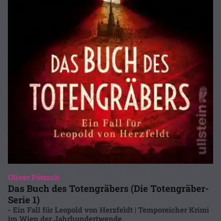
Oliver Pötzsch
Das Buch des Totengräbers (Die Totengräber-
Serie 1)
- Ein Fall für Leopold von Herzfeldt | Temporeicher Krimi
im Wien der Jahrhundertwende