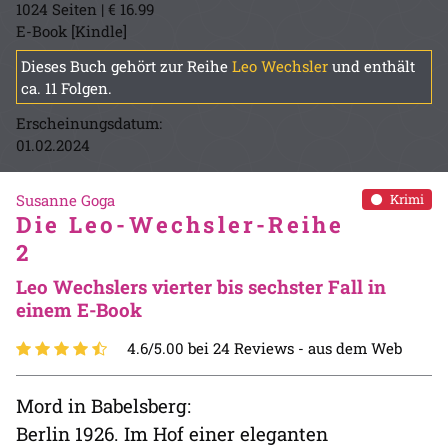
1024 Seiten | € 16.99
E-Book [Kindle]
Dieses Buch gehört zur Reihe
Leo Wechsler
und enthält
ca. 11 Folgen.
Erscheinungsdatum:
01.02.2024
Susanne Goga
Krimi
Die Leo-Wechsler-Reihe
2
Leo Wechslers vierter bis sechster Fall in
einem E-Book
4.6/5.00 bei 24 Reviews -
aus dem Web
Mord in Babelsberg:
Berlin 1926. Im Hof einer eleganten