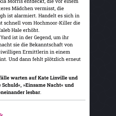
kia Morris entdeckt, die vor einem
teres Mädchen vermisst, die
gh ist alarmiert. Handelt es sich in
st schnell vom Hochmoor-Killer die
aleb Hale erhöht.
Yard ist in der Gegend, um ihr
macht sie die Bekanntschaft von
eiwilligen Ermittlerin in einem
t. Und dann fehlt plötzlich erneut
lle warten auf Kate Linville und
ne Schuld«, »Einsame Nacht« und
oneinander lesbar
.
nk