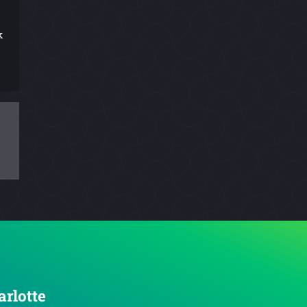
k
arlotte