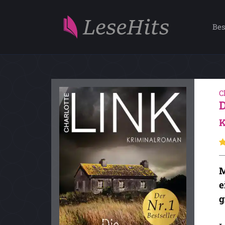
Bes
C
K
M
e
g