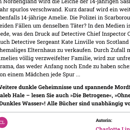
n Nordengland wird die Leiche der 14-jährigen Sas
ahr spurlos verschwand. Kurz darauf wird ein wei
benfalls 14-jährige Amelie. Die Polizei in Scarborou
eiden Fällen um denselben Täter? In den Medien i
ede, was den Druck auf Detective Chief Inspector C
uch Detective Sergeant Kate Linville von Scotland 
hemaliges Elternhaus zu verkaufen. Durch Zufall 
melies völlig verzweifelter Familie, wird zur unfr
rama, das weder Anfang noch Ende zu haben schein
on einem Mädchen jede Spur ...
eitere dunkle Geheimnisse und spannende Mordfä
aleb Hale – lesen Sie auch »Die Betrogene«, »Oh
Dunkles Wasser«! Alle Bücher sind unabhängig v
Autorin:
Charlotte Li