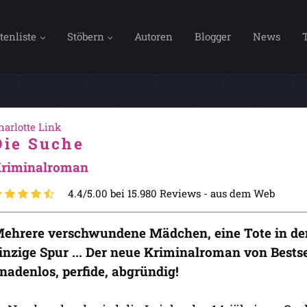
tenliste
Stöbern
Autoren
Blogger
News
harlotte Link
Die Suche
riminalroman
4.4/5.00 bei 15.980 Reviews -
aus dem Web
ehrere verschwundene Mädchen, eine Tote in d
inzige Spur ... Der neue Kriminalroman von Bestse
nadenlos, perfide, abgründig!