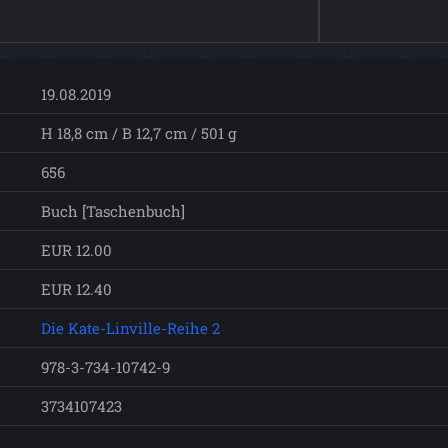
19.08.2019
H 18,8 cm / B 12,7 cm / 501 g
656
Buch [Taschenbuch]
EUR 12.00
EUR 12.40
Die Kate-Linville-Reihe 2
978-3-734-10742-9
3734107423