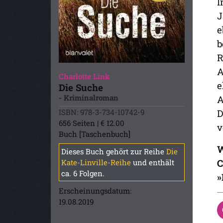
I
J
e
b
R
A
Charlotte Link
e
Die Suche
- Kriminalroman
A
ISBN: 978-3-734-10742-9
D
656 Seiten | € 12.00
v
Buch [Taschenbuch]
W
Dieses Buch gehört zur Reihe
Die
C
Kate-Linville-Reihe
und enthält
ca. 6 Folgen.
»
Erscheinungsdatum:
19.08.2019