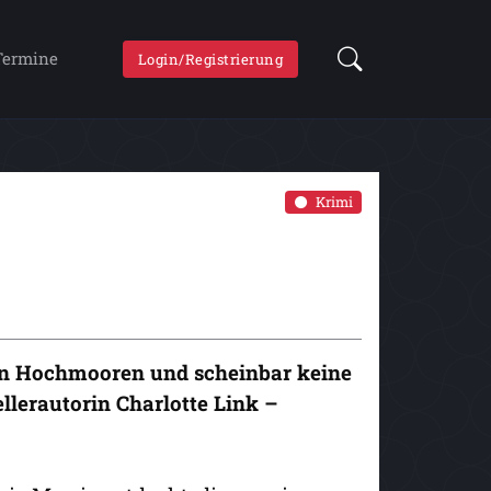
Termine
Login/Registrierung
Krimi
en Hochmooren und scheinbar keine
llerautorin Charlotte Link –