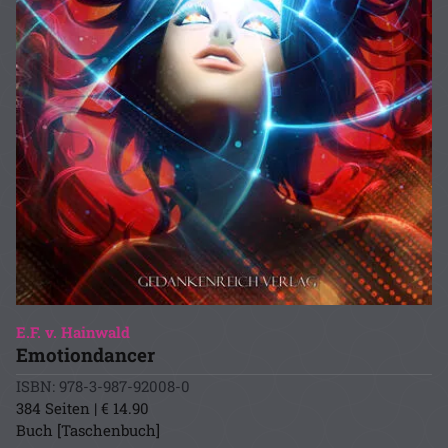
E.F. v. Hainwald
Emotiondancer
ISBN: 978-3-987-92008-0
384 Seiten | € 14.90
Buch [Taschenbuch]