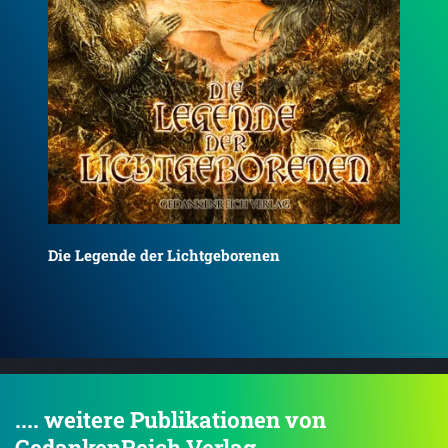
Emotiondancer
Geb
.... weitere Publikationen von
GedankenReich Verlag