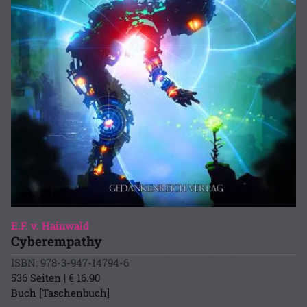
E.F. v. Hainwald
Cyberempathy
ISBN: 978-3-947-14794-6
536 Seiten | € 16.90
Buch [Taschenbuch]