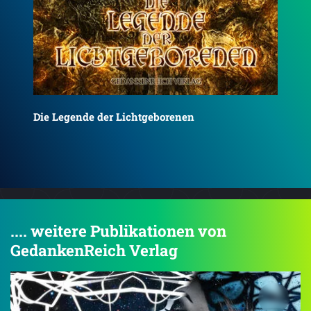
Emotiondancer
Geb
.... weitere Publikationen von
GedankenReich Verlag