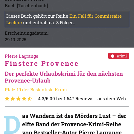
Buch [Taschenbuch]
Dieses Buch gehört zur Reihe
Ein Fall für Commissaire
Leclerc
und enthält ca. 8 Folgen.
Erscheinungsdatum:
29.10.2025
Pierre Lagrange
Krimi
Finstere Provence
Der perfekte Urlaubskrimi für den nächsten
Provence-Urlaub
Platz 19 der Bestenliste Krimi
4.3/5.00 bei 1.647 Reviews -
aus dem Web
D
as Wandern ist des Mörders Lust – der
elfte Band der Provence-Krimi-Reihe
von Bestseller-Autor Pierre Lagrange