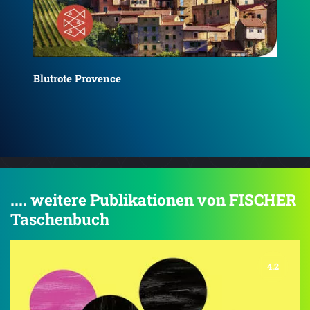
Düs
Düstere Provence
Fäl
Ba
.... weitere Publikationen von FISCHER
Taschenbuch
4.2