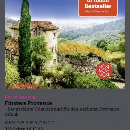
Pierre Lagrange
Finstere Provence
- Der perfekte Urlaubskrimi für den nächsten Provence-
Urlaub
ISBN: 978-3-596-71057-7
336 Seiten | € 13.00