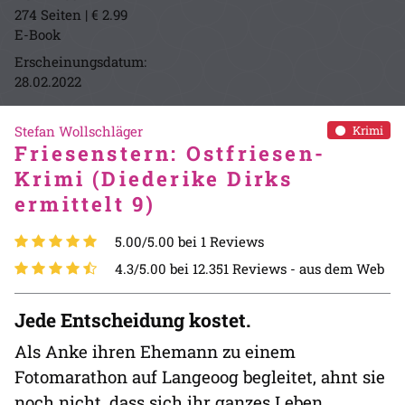
274 Seiten | € 2.99
E-Book
Erscheinungsdatum:
28.02.2022
Stefan Wollschläger
Krimi
Friesenstern: Ostfriesen-
Krimi (Diederike Dirks
ermittelt 9)
5.00/5.00 bei 1 Reviews
4.3/5.00 bei 12.351 Reviews -
aus dem Web
Jede Entscheidung kostet.
Als Anke ihren Ehemann zu einem
Fotomarathon auf Langeoog begleitet, ahnt sie
noch nicht, dass sich ihr ganzes Leben