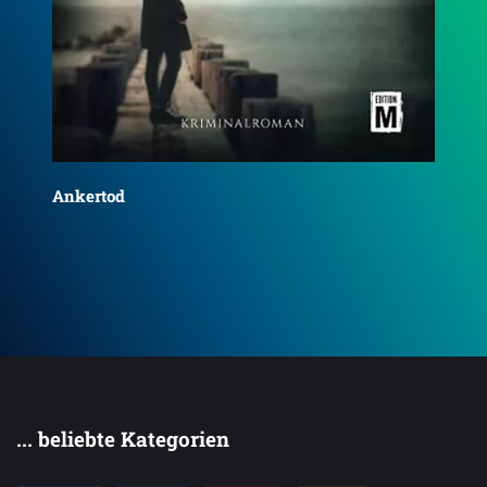
Ankertod
Fri
erm
... beliebte Kategorien