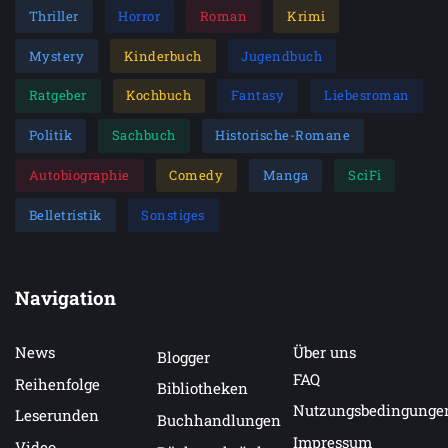
Thriller
Horror
Roman
Krimi
Mystery
Kinderbuch
Jugendbuch
Ratgeber
Kochbuch
Fantasy
Liebesroman
Politik
Sachbuch
Historische-Romane
Autobiographie
Comedy
Manga
SciFi
Belletristik
Sonstiges
Navigation
News
Über uns
Blogger
FAQ
Reihenfolge
Bibliotheken
Nutzungsbedingunge
Leserunden
Buchhandlungen
Impressum
Video