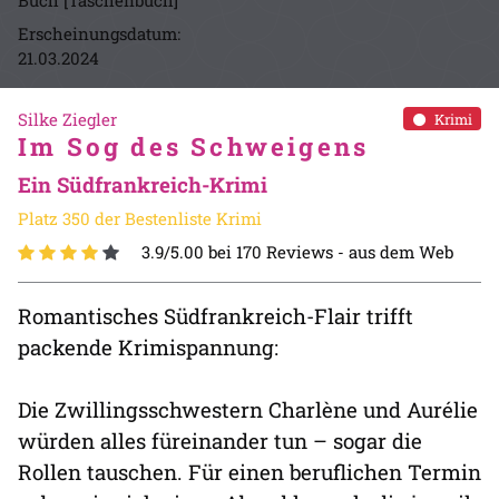
Buch [Taschenbuch]
Erscheinungsdatum:
21.03.2024
Silke Ziegler
Krimi
Im Sog des Schweigens
Ein Südfrankreich-Krimi
Platz 350 der Bestenliste Krimi
3.9/5.00 bei 170 Reviews -
aus dem Web
Romantisches Südfrankreich-Flair trifft
packende Krimispannung:
Die Zwillingsschwestern Charlène und Aurélie
würden alles füreinander tun – sogar die
Rollen tauschen. Für einen beruflichen Termin