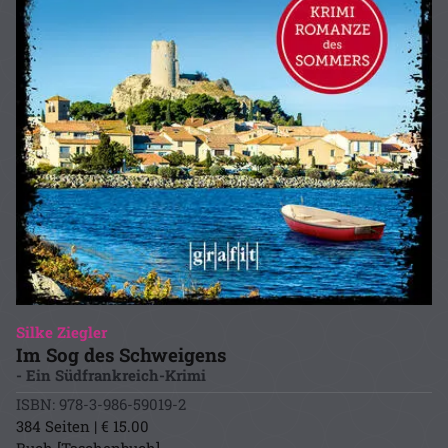
Silke Ziegler
Im Sog des Schweigens
- Ein Südfrankreich-Krimi
ISBN: 978-3-986-59019-2
384 Seiten | € 15.00