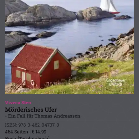
Viveca Sten
Mörderisches Ufer
- Ein Fall für Thomas Andreasson
ISBN: 978-3-462-04737-0
464 Seiten | € 14.99
Buch [Taschenbuch]