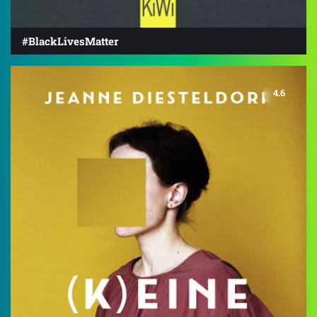
#BlackLivesMatter
4.6