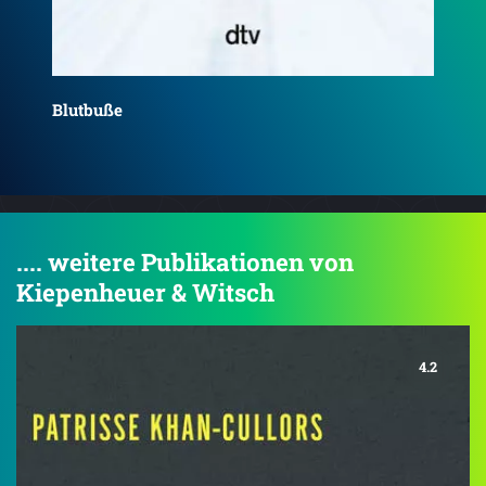
Das
.... weitere Publikationen von
Kiepenheuer & Witsch
4.2