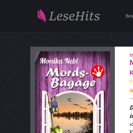
Bes
M
K
P
D
i
»
F