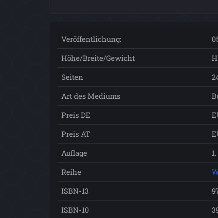
Veröffentlichung:
0
Höhe/Breite/Gewicht
H
Seiten
2
Art des Mediums
B
Preis DE
E
Preis AT
E
Auflage
1
Reihe
W
ISBN-13
9
ISBN-10
3