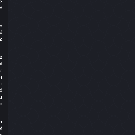
-
nd
n
d
im
In
t
s
r
«
d
ur
en
r
i
e