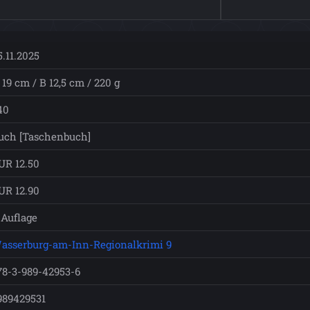
5.11.2025
 19 cm / B 12,5 cm / 220 g
40
uch [Taschenbuch]
UR 12.50
UR 12.90
. Auflage
asserburg-am-Inn-Regionalkrimi 9
78-3-989-42953-6
989429531