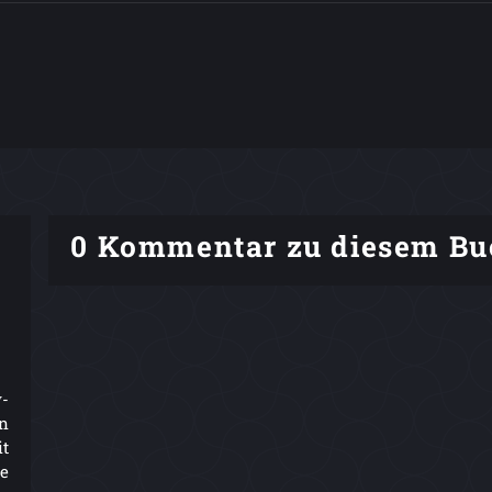
0 Kommentar zu diesem Bu
y-
en
it
le