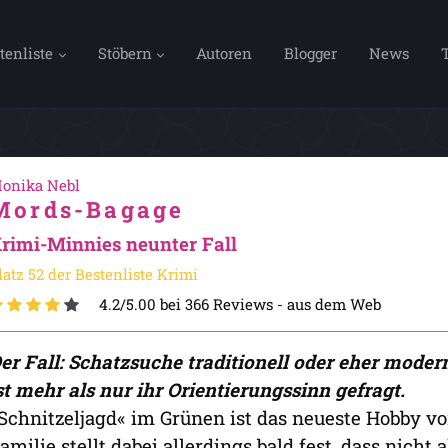
tenliste
Stöbern
Autoren
Blogger
News
onika Nebl
Mords-Bagage
rimi-Minnies neunter Fall
latz 52 der Bestenliste Krimi
4.2/5.00 bei 366 Reviews -
aus dem Web
er Fall: Schatzsuche traditionell oder eher modern
st mehr als nur ihr Orientierungssinn gefragt.
Schnitzeljagd« im Grünen ist das neueste Hobby v
amilie stellt dabei allerdings bald fest, dass nic