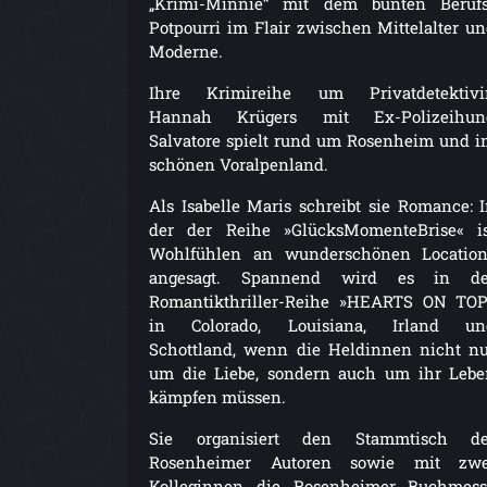
„Krimi-Minnie“ mit dem bunten Berufs
Potpourri im Flair zwischen Mittelalter u
Moderne.
Ihre Krimireihe um Privatdetektivi
Hannah Krügers mit Ex-Polizeihun
Salvatore spielt rund um Rosenheim und 
schönen Voralpenland.
Als Isabelle Maris schreibt sie Romance: 
der der Reihe »GlücksMomenteBrise« is
Wohlfühlen an wunderschönen Location
angesagt. Spannend wird es in de
Romantikthriller-Reihe »HEARTS ON TOP
in Colorado, Louisiana, Irland un
Schottland, wenn die Heldinnen nicht n
um die Liebe, sondern auch um ihr Leb
kämpfen müssen.
Sie organisiert den Stammtisch de
Rosenheimer Autoren sowie mit zwe
Kolleginnen die Rosenheimer Buchmess