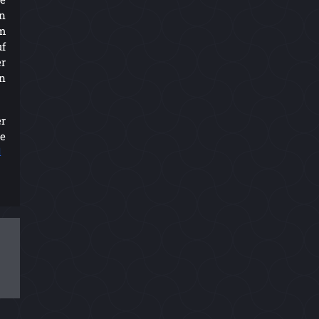
on
m
f
r
n
er
e
l