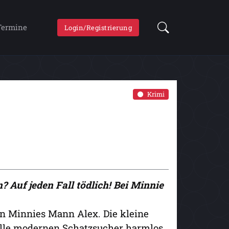
Termine
Login/Registrierung
Krimi
? Auf jeden Fall tödlich! Bei Minnie
on Minnies Mann Alex. Die kleine
ht alle modernen Schatzsucher harmlos