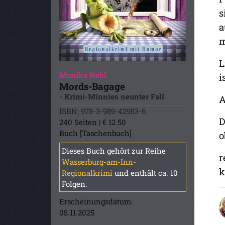
s
a
m
L
Monika Nebl
i
Mords-Bagage
- Krimi-Minnies neunter Fall
A
ISBN: 978-3-989-42953-6
D
240 Seiten | € 12.50
Buch [Taschenbuch]
o
Dieses Buch gehört zur Reihe
r
Wasserburg-am-Inn-
k
Regionalkrimi
und enthält ca. 10
Folgen.
Erscheinungsdatum:
05.11.2025