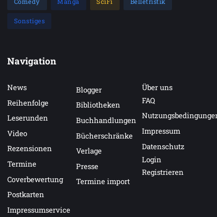
Comedy
Manga
SciFi
Belletristik
Sonstiges
Navigation
News
Über uns
Blogger
FAQ
Reihenfolge
Bibliotheken
Nutzungsbedingunge
Leserunden
Buchhandlungen
Impressum
Video
Bücherschränke
Datenschutz
Rezensionen
Verlage
Login
Termine
Presse
Registrieren
Coverbewertung
Termine import
Postkarten
Impressumservice