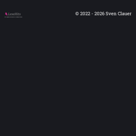
© 2022 - 2026
Sven Clauer
Auf LeseHits.de findest Du die besten Bücher.