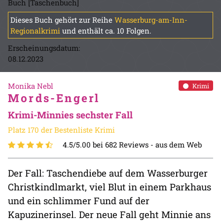
Buch [Taschenbuch]
Dieses Buch gehört zur Reihe
Wasserburg-am-Inn-
Regionalkrimi
und enthält ca. 10 Folgen.
Erscheinungsdatum:
08.12.2023
Monika Nebl
Krimi
Mords-Engerl
Krimi-Minnies sechster Fall
Platz 170 der Bestenliste Krimi
4.5/5.00 bei 682 Reviews -
aus dem Web
Der Fall: Taschendiebe auf dem Wasserburger
Christkindlmarkt, viel Blut in einem Parkhaus
und ein schlimmer Fund auf der
Kapuzinerinsel. Der neue Fall geht Minnie ans