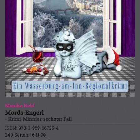
Monika Nebl
Mords-Engerl
- Krimi-Minnies sechster Fall
ISBN: 978-3-969-66735-4
240 Seiten | € 11.90