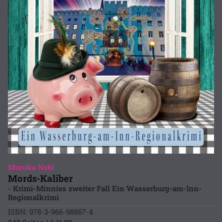
Monika Nebl
Mords-Kaliber
- Krimi-Minnies zweiter Fall Ein Wasserburg-am-Inn-
Regionalkrimi
ISBN: 978-3-966-98867-4