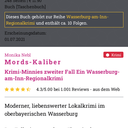
248 Seiten | € 11.90
Buch [Taschenbuch]
Dieses Buch gehört zur Reihe
Wasserburg-am-Inn-
Regionalkrimi
und enthält ca. 10 Folgen.
Erscheinungsdatum:
01.07.2021
Monika Nebl
Krimi
Mords-Kaliber
Krimi-Minnies zweiter Fall Ein Wasserburg-
am-Inn-Regionalkrimi
4.3/5.00 bei 1.001 Reviews -
aus dem Web
Moderner, liebenswerter Lokalkrimi im
oberbayerischen Wasserburg