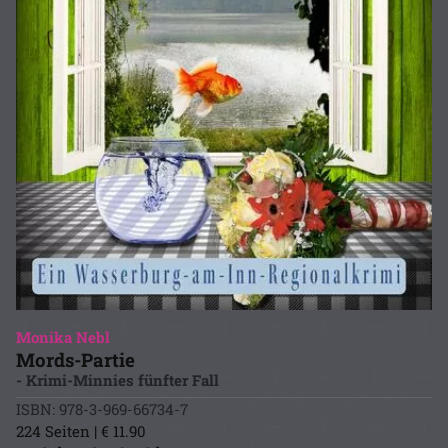
Monika Nebl
Mords-Partie
- Krimi-Minnies fünfter Fall
ISBN: 978-3-969-66734-7
224 Seiten | € 11.90