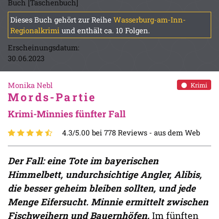
Buch [Taschenbuch]
Dieses Buch gehört zur Reihe
Wasserburg-am-Inn-
Regionalkrimi
und enthält ca. 10 Folgen.
Erscheinungsdatum:
30.06.2023
Monika Nebl
Krimi
Mords-Partie
Krimi-Minnies fünfter Fall
4.3/5.00 bei 778 Reviews -
aus dem Web
Der Fall: eine Tote im bayerischen
Himmelbett, undurchsichtige Angler, Alibis,
die besser geheim bleiben sollten, und jede
Menge Eifersucht. Minnie ermittelt zwischen
Fischweihern und Bauernhöfen.
Im fünften