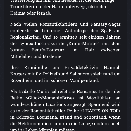
Wasserburg am Inn. Am liebsten ist die ehemalige
Touristikerin in der Natur unterwegs, ob in der
Heimat oder fernab.
Nach vielen Romantikthrillern und Fantasy-Sagas
entdeckte sie bei einer Anthologie den Spaß am
Regionalkrimi. Und so ermittelt seit einigen Jahren
die sympathisch-skurrile „Krimi-Minnie“ mit dem
bunten Berufs-Potpourri im Flair zwischen
Mittelalter und Moderne.
Ihre Krimireihe um Privatdetektivin Hannah
Krügers mit Ex-Polizeihund Salvatore spielt rund um
Rosenheim und im schönen Voralpenland.
Als Isabelle Maris schreibt sie Romance: In der der
Reihe »GlücksMomenteBrise« ist Wohlfühlen an
wunderschönen Locations angesagt. Spannend wird
es in der Romantikthriller-Reihe »HEARTS ON TOP«
in Colorado, Louisiana, Irland und Schottland, wenn
die Heldinnen nicht nur um die Liebe, sondern auch
um ihr Leben kämpfen müssen.