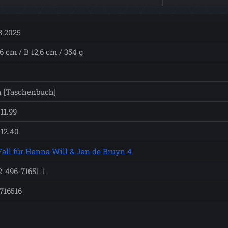
8.2025
6 cm / B 12,6 cm / 354 g
 [Taschenbuch]
11.99
12.40
Fall für Hanna Will & Jan de Bruyn 4
2-496-71651-1
716516