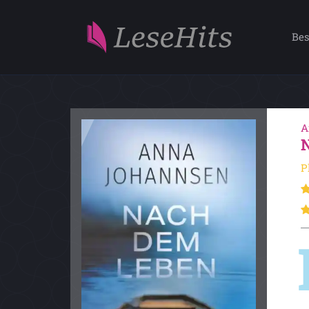
Bes
A
P