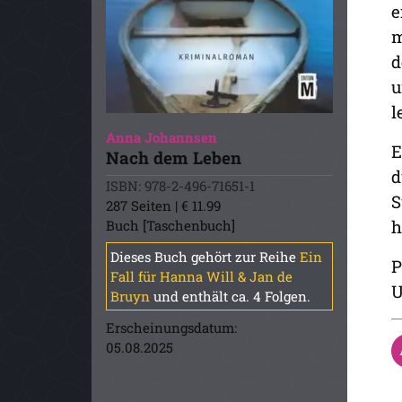
e
m
d
u
l
Anna Johannsen
E
Nach dem Leben
d
ISBN: 978-2-496-71651-1
S
287 Seiten | € 11.99
h
Buch [Taschenbuch]
Dieses Buch gehört zur Reihe
Ein
P
Fall für Hanna Will & Jan de
U
Bruyn
und enthält ca. 4 Folgen.
Erscheinungsdatum:
05.08.2025