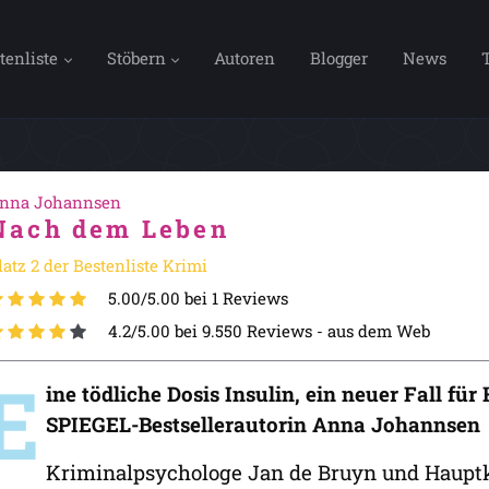
tenliste
Stöbern
Autoren
Blogger
News
nna Johannsen
Nach dem Leben
latz 2 der Bestenliste Krimi
5.00/5.00 bei 1 Reviews
4.2/5.00 bei 9.550 Reviews -
aus dem Web
E
ine tödliche Dosis Insulin, ein neuer Fall f
SPIEGEL-Bestsellerautorin Anna Johannsen
Kriminalpsychologe Jan de Bruyn und Haupt