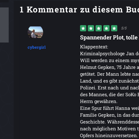
1 Kommentar zu diesem Bu
5/5
Spannender Plot, tolle
Klappentext:
cybergirl
Kriminalpsychologe Jan 
Will werden zu einem mys
Helmut Gepken, 75 Jahre al
getötet. Der Mann lebte n
Land, und es gibt zunächst
Polizei. Erst nach und na
des Mannes, die der SoKo E
Herrn gewähren.
Eine Spur führt Hanna wei
Familie Gepken, in das du
Geschichte. Währenddessen
nach möglichen Motiven ti
Opfers hineinzuversetzen.