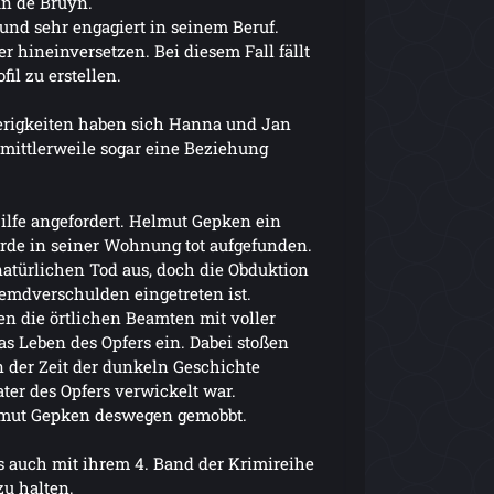
an de Bruyn.
und sehr engagiert in seinem Beruf.
er hineinversetzen. Bei diesem Fall fällt
fil zu erstellen.
rigkeiten haben sich Hanna und Jan
mittlerweile sogar eine Beziehung
Hilfe angefordert. Helmut Gepken ein
rde in seiner Wohnung tot aufgefunden.
atürlichen Tod aus, doch die Obduktion
remdverschulden eingetreten ist.
n die örtlichen Beamten mit voller
das Leben des Opfers ein. Dabei stoßen
in der Zeit der dunkeln Geschichte
ater des Opfers verwickelt war.
lmut Gepken deswegen gemobbt.
 auch mit ihrem 4. Band der Krimireihe
u halten.