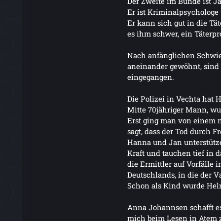
Der Zweite im Bunde ist J
Er ist Kriminalpsychologe 
Er kann sich gut in die Tät
es ihm schwer, ein Täterpro
Nach anfänglichen Schwie
aneinander gewöhnt, sind 
eingegangen.
Die Polizei in Vechta hat 
Mitte 70jähriger Mann, wu
Erst ging man von einem n
sagt, dass der Tod durch F
Hanna und Jan unterstütze
Kraft und tauchen tief in 
die Ermittler auf Vorfälle 
Deutschlands, in die der V
Schon als Kind wurde He
Anna Johannsen schafft es
mich beim Lesen in Atem z