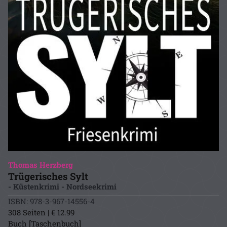
Thomas Herzberg
Trügerisches Sylt
- Küstenkrimi - Nordseekrimi
ISBN: 978-3-967-14556-4
308 Seiten | € 12.99
Buch [Taschenbuch]