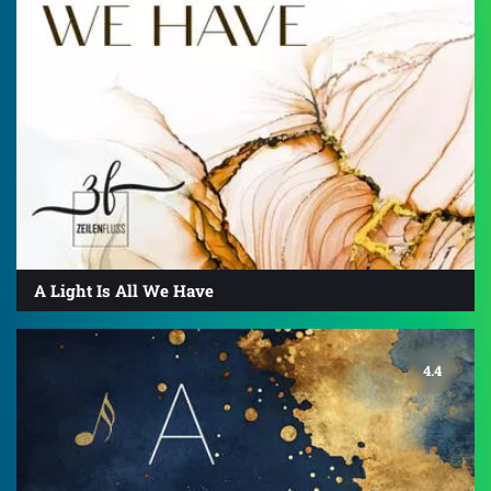
A Light Is All We Have
4.4