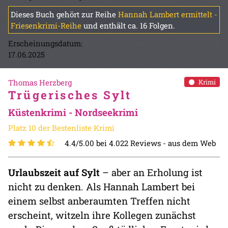
Dieses Buch gehört zur Reihe
Hannah Lambert ermittelt -
Friesenkrimi-Reihe
und enthält ca. 16 Folgen.
Erscheinungsdatum:
17.06.2025
Thomas Herzberg
Krimi
Trügerisches Sylt
Küstenkrimi - Nordseekrimi
Platz 10 der Bestenliste Krimi
4.4/5.00 bei 4.022 Reviews -
aus dem Web
Urlaubszeit auf Sylt
– aber an Erholung ist
nicht zu denken. Als Hannah Lambert bei
einem selbst anberaumten Treffen nicht
erscheint, witzeln ihre Kollegen zunächst