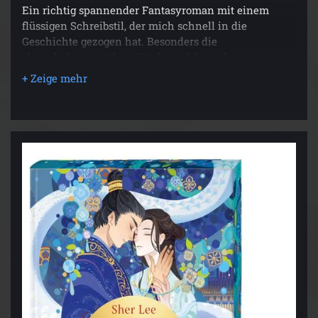
Ein richtig spannender Fantasyroman mit einem
flüssigen Schreibstil, der mich schnell in die
Geschichte gezogen hat. Besonders die
abwechslungsreichen Spiele und das gelungene
Worldbuilding haben mir sehr gefallen.
Avy ist eine sympathische Protagonistin, die trotz
ihrer Vergangenheit als Assassinin eine tolle
Entwicklung durchmacht. Auch die Nebencharaktere
sind vielschichtig und haben ihre eigenen
Geschichten und Geheimnisse, was die Handlung
zusätzlich spannend macht.
Fazit: Ein fesselndes Buch mit tollen Charakteren,
einer spannenden Handlung und einer
faszinierenden Welt – absolute Leseempfehlung!