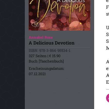
e
F
s
U
S
Annabel Rose
S
A Delicious Devotion
M
ISBN: 978-3-864-95534-1
327 Seiten | € 15.90
A
Buch [Taschenbuch]
e
Erscheinungsdatum:
07.12.2021
A
E