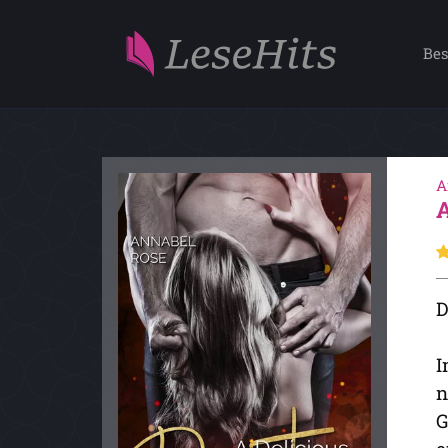
Bes
A
D
I
n
G