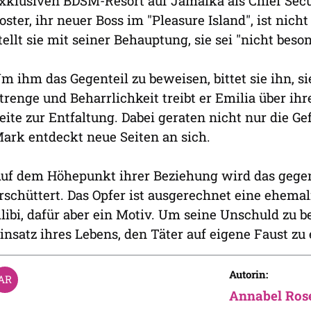
xklusiven BDSM-Resort auf Jamaika als Chief Secur
oster, ihr neuer Boss im "Pleasure Island", ist nic
tellt sie mit seiner Behauptung, sie sei "nicht beson
m ihm das Gegenteil zu beweisen, bittet sie ihn, s
trenge und Beharrlichkeit treibt er Emilia über ih
eite zur Entfaltung. Dabei geraten nicht nur die G
ark entdeckt neue Seiten an sich.
uf dem Höhepunkt ihrer Beziehung wird das gegen
rschüttert. Das Opfer ist ausgerechnet eine ehema
libi, dafür aber ein Motiv. Um seine Unschuld zu 
insatz ihres Lebens, den Täter auf eigene Faust zu 
Autorin:
Annabel Ros