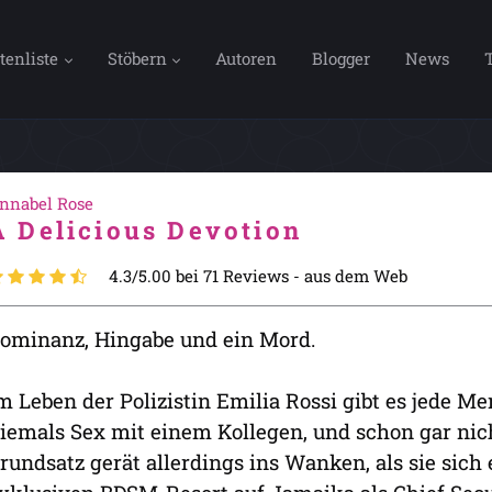
tenliste
Stöbern
Autoren
Blogger
News
nnabel Rose
A Delicious Devotion
4.3/5.00 bei 71 Reviews -
aus dem Web
ominanz, Hingabe und ein Mord.
m Leben der Polizistin Emilia Rossi gibt es jede Me
iemals Sex mit einem Kollegen, und schon gar nic
rundsatz gerät allerdings ins Wanken, als sie sic