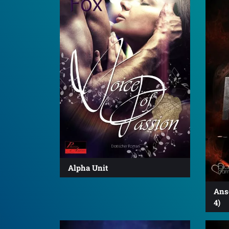
Alpha Unit
Anso
4)