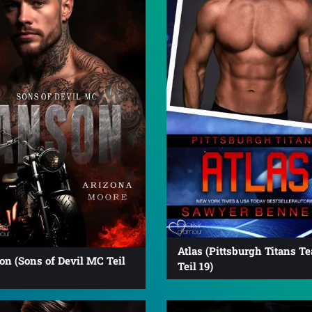
Atlas (Pittsburgh Titans T
n (Sons of Devil MC Teil
Teil 19)