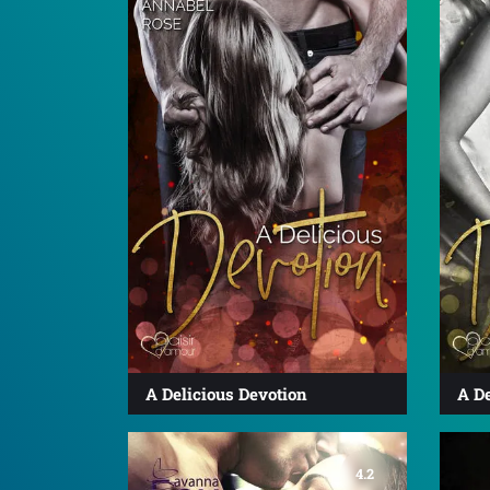
A Delicious Devotion
A D
4.2