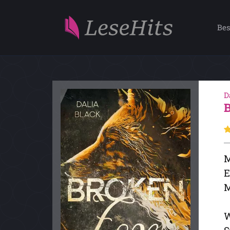
Bes
D
M
E
M
W