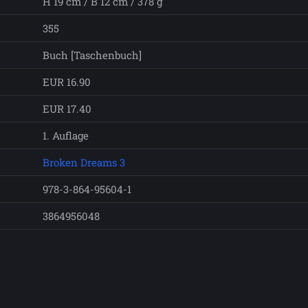
H 19 cm / B 12 cm / 378 g
355
Buch [Taschenbuch]
EUR 16.90
EUR 17.40
1. Auflage
Broken Dreams 3
978-3-864-95604-1
3864956048