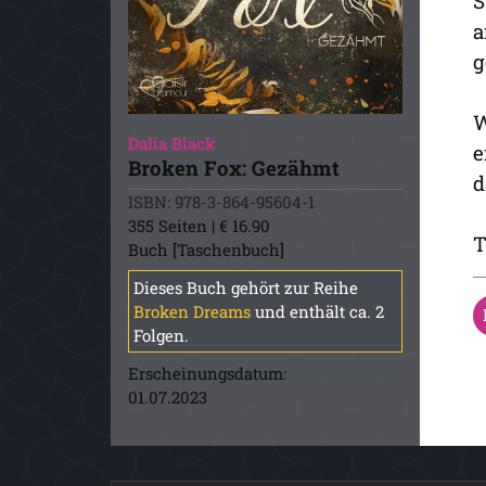
S
a
g
W
Dalia Black
e
Broken Fox: Gezähmt
d
ISBN: 978-3-864-95604-1
355 Seiten | € 16.90
T
Buch [Taschenbuch]
Dieses Buch gehört zur Reihe
Broken Dreams
und enthält ca. 2
Folgen.
Erscheinungsdatum:
01.07.2023