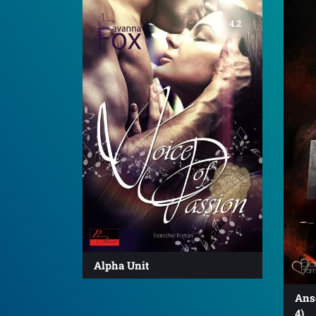
4.2
Alpha Unit
Anso
4)