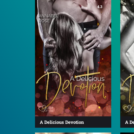
4.3
A Delicious Devotion
A D