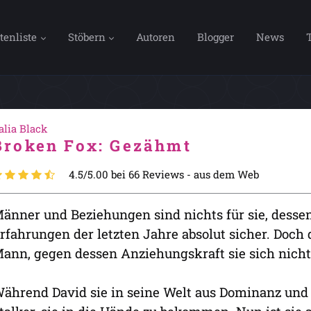
tenliste
Stöbern
Autoren
Blogger
News
alia Black
Broken Fox: Gezähmt
4.5/5.00 bei 66 Reviews -
aus dem Web
änner und Beziehungen sind nichts für sie, dessen
rfahrungen der letzten Jahre absolut sicher. Doch d
ann, gegen dessen Anziehungskraft sie sich nich
ährend David sie in seine Welt aus Dominanz und 