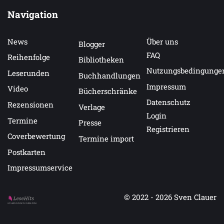
Navigation
News
Über uns
Blogger
FAQ
Reihenfolge
Bibliotheken
Nutzungsbedingunge
Leserunden
Buchhandlungen
Impressum
Video
Bücherschränke
Datenschutz
Rezensionen
Verlage
Login
Termine
Presse
Registrieren
Coverbewertung
Termine import
Postkarten
Impressumservice
© 2022 - 2026
Sven Clauer
Auf LeseHits.de findest Du die besten Bücher.