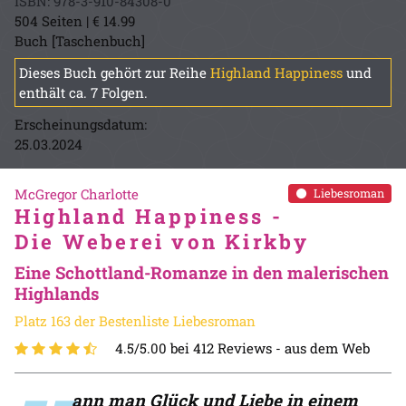
ISBN: 978-3-910-84308-0
504 Seiten | € 14.99
Buch [Taschenbuch]
Dieses Buch gehört zur Reihe
Highland Happiness
und
enthält ca. 7 Folgen.
Erscheinungsdatum:
25.03.2024
McGregor Charlotte
Liebesroman
Highland Happiness -
Die Weberei von Kirkby
Eine Schottland-Romanze in den malerischen
Highlands
Platz 163 der Bestenliste Liebesroman
4.5/5.00 bei 412 Reviews -
aus dem Web
ann man Glück und Liebe in einem