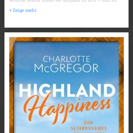
Monroe Manor findet sie langsam zu sich – und zu
Paul Starling
, dessen Pudeldame Ivy sich in Ainslees
Rüden Jules verknallt.
Paul ist oft in Kirkby, um seinen leiblichen Vater und
seine Halbgeschwister kennenzulernen. Doch dann
soll der smarte Historiker Gerüchten um die
Besitzverhältnisse von Monroe Manor nachgehen
und findet heraus, dass Ainslee womöglich die wahre
Erbin ist – eine Erkenntnis, die im Dorf für allerlei
Schockreaktionen sorgt.
Manchmal braucht es ein Erdbeben, um die Dinge
geradezurücken …
♥♥♥
Kirkby ist wie Bullerbü für Erwachsene!
♥♥♥
Kirkby auf einen Blick: