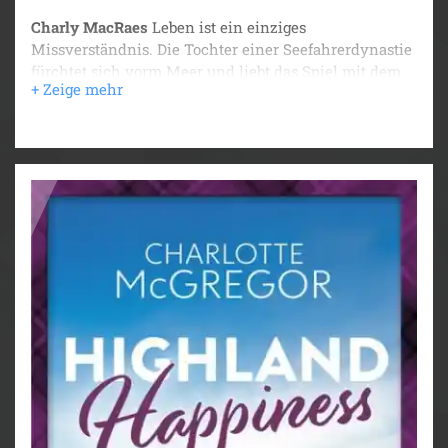
Charly MacRaes
Leben ist ein einziges
Missverständnis. Die Tochter einer Seefahrerdynastie
fürchtet sich vorm Meer und liebt das Spiel mit dem
Feuer. In Kirkby heuert sie als Hufschmiedin an,
obwohl dort alle einem Mann erwarten. Der smarte
Zahnarzt
Brodie Henderson
dagegen scheint immer
alles richtig zu machen und nichts dem Zufall oder
gar Schicksal zu überlassen.
Gegensätzlicher können zwei Menschen kaum sein,
doch als sich ihre Wege immer häufiger kreuzen,
stellen Charly und Brodie erstaunt fest, dass wahre
Übereinstimmung nicht im Äußeren, sondern im
Inneren liegt.
Werden die sprühenden Funken es schaffen,
Vorurteile zu verbrennen und eine knisternde Liebe