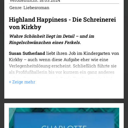
Genre: Liebesroman
Highland Happiness - Die Schreinerei
von Kirkby
Wahre Schönheit liegt im Detail – und im
Ringelschwänzchen eines Ferkels.
Susan Sutherland
liebt ihren Job im Kindergarten von
Kirkby – auch wenn diese Aufgabe eher wie eine
Verlegenheitslösung erscheint. Schließlich führte sie
als Profifußballerin bis vor kurzem ein ganz anderes
Leben. Davon kann auch
Davie Tomlinson
ein Lied
singen. Der leidenschaftliche Schreiner hatte sein
Geld ursprünglich mit Dingen verdient, die seine
Seele zu zerstören drohten.
Die beiden sind beste Freunde und setzen sich voller
Hingabe für die Dorfgemeinschaft ein. Doch plötzlich
gerät ihre vertraute Kameradschaft ins Wanken, als
Ernie und Bertha – ein Welpe und ein Ferkel – für