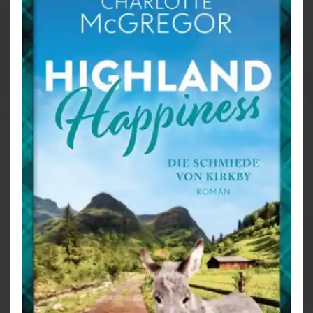
reichlich Aufregung sorgen.
Wann kommt der Punkt, an dem es nur noch vorwärts
geht und es keinen Weg zurück gibt?
♥♥♥
Kirkby ist wie Bullerbü für Erwachsene!
♥♥♥
Kirkby auf einen Blick:
Alle Geschichten sind in sich abgeschlossen und
können unabhängig voneinander gelesen werden!
Ein Sommer in Kirkby
Highland Hope – Ein Bed & Breakfast für Kirkby
Highland Hope – Ein Pub für Kirkby
Highland Hope – Eine Destillerie für Kirkby
Highland Hope – Eine Bäckerei für Kirkby
Die Glückskuh von Kirkby (kostenloser
Kurzroman auf der Website der Autorin)
Highland Happiness – Die Weberei von Kirkby
Highland Happiness – Die Töpferei von Kirkby