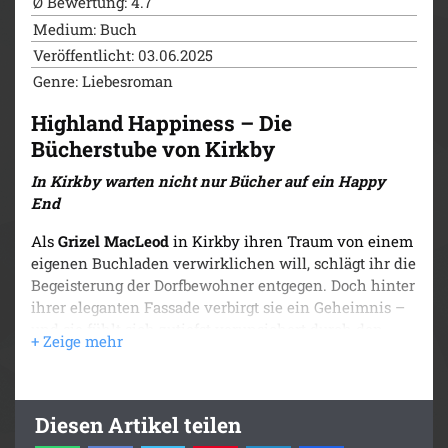
Highland Happiness – Das Herrenhaus von
Ø Bewertung: 4.7
Kirkby
Medium: Buch
Highland Happiness – Die Schreinerei von
Veröffentlicht: 03.06.2025
Kirkby (2024)
Genre: Liebesroman
Highland Happiness – Die Schmiede von Kirkby
(2024)
Highland Happiness – Die
Bücherstube von Kirkby
In Kirkby warten nicht nur Bücher auf ein Happy
End
Als
Grizel MacLeod
in Kirkby ihren Traum von einem
eigenen Buchladen verwirklichen will, schlägt ihr die
Begeisterung der Dorfbewohner entgegen. Doch hinter
ihrer eleganten Fassade verbirgt sie ein Geheimnis –
und sie fühlt sich zutiefst verunsichert durch den
jungen Schäfer
Ewan Douglas
, einen Mann der
düstere Erinnerungen in ihr weckt.
Während er sich widerwillig mit dem Erbe seines
Diesen Artikel teilen
verstorbenen Vaters auseinandersetzen muss, geht