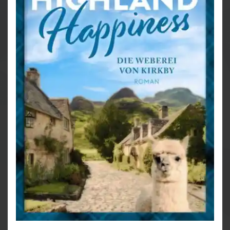
Energiezukunft sein, sondern auch der Ort, an dem
zwei verlorene Seelen eine neue Chance bekommen.
Manche Sterne können wieder zum Leuchten
gebracht werden – genau wie manche Gefühle …
♥♥♥
Kirkby ist wie Bullerbü für Erwachsene!
♥♥♥
Kirkby auf einen Blick:
Alle Geschichten sind in sich abgeschlossen und
können unabhängig voneinander gelesen werden!
Ein Sommer in Kirkby (Kurzroman)
Highland Hope – Ein Bed & Breakfast für Kirkby
Highland Hope – Ein Pub für Kirkby
Highland Hope – Eine Destillerie für Kirkby
Highland Hope – Eine Bäckerei für Kirkby