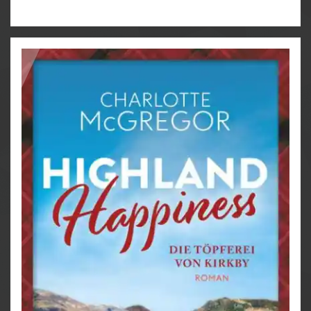
Die kühne Idee stößt vor allem bei Bürgermeister
Collum McDonald
auf Begeisterung. Er träumt laut
von einem eigenen Dorf-Tartan und heimlich von der
zauberhaften Harriet als First Lady von Kirkby. Doch
so glücklich sein Händchen für den Ort ist, in
Liebesdingen ist er erschütternd hilflos.
Gut, dass die Seidenhühner Thelma und Louise noch
ein Wörtchen mitzugackern haben ...
♥♥♥
Kirkby ist wie Bullerbü für Erwachsene!
♥♥♥
Kirkby auf einen Blick:
Alle Geschichten sind in sich abgeschlossen und
können unabhängig voneinander gelesen werden!
Ein Sommer in Kirkby
Highland Hope – Ein Bed & Breakfast für Kirkby