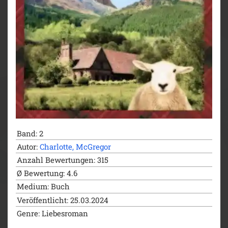
Highland Hope – Ein Pub für Kirkby
Highland Hope – Eine Destillerie für Kirkby
Highland Hope – Eine Bäckerei für Kirkby
Die Glückskuh von Kirkby (kostenloser
Kurzroman auf der Website der Autorin)
Highland Happiness – Die Weberei von Kirkby
Highland Happiness – Die Töpferei von Kirkby
Highland Happiness – Das Herrenhaus von
Kirkby
Highland Happiness – Die Schreinerei von
Kirkby (2024)
Highland Happiness – Die Schmiede von Kirkby
Band: 2
(2024)
Autor:
Charlotte, McGregor
Anzahl Bewertungen: 315
Ø Bewertung: 4.6
Medium: Buch
Veröffentlicht: 25.03.2024
Genre: Liebesroman