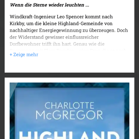
Wenn die Sterne wieder leuchten ...
Windkraft-Ingenieur Leo Spencer kommt nach
Kirkby, um die kleine Highland-Gemeinde von
nachhaltiger Energiegewinnung zu überzeugen. Doch
der Widerstand gewisser einflussreicher
Dorfbewohner trifft ihn hart. Genau wie die
Begegnung mit Flora Douglas – eine Frau, die er nach
einer kurzen Begegnung vor sieben Jahren nie
vergessen konnte.
Flora kann kaum glauben, dass Leo plötzlich vor ihr
steht. Damals, nach einer magischen Nacht voller
tiefer Gespräche in Edinburgh, war er spurlos
verschwunden. Jetzt behauptet er, sein Handy sei ins
Meer gefallen. Soll sie ihm glauben? Und was
bedeutet dieses unerwartete Wiedersehen?
Als Flora auf einem verwilderten Hügel ein
vergessenes viktorianisches Observatorium entdeckt,
könnte dies nicht nur die Antwort auf Kirkbys