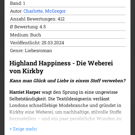
Die Glückskuh von Kirkby (Kurzroman)
Band: 1
Highland Happiness – Die Weberei von Kirkby
Autor:
Charlotte, McGregor
Highland Happiness – Die Töpferei von Kirkby
Anzahl Bewertungen: 412
Highland Happiness – Das Herrenhaus von
Ø Bewertung: 4.5
Kirkby
Medium: Buch
Highland Happiness – Die Schreinerei von
Kirkby
Veröffentlicht: 25.03.2024
Highland Happiness – Die Schmiede von Kirkby
Genre: Liebesroman
Highland Happiness – Die Bücherstube von
Kirkby
Highland Happiness - Die Weberei
Highland Happiness – Die Sternwarte von Kirkby
von Kirkby
Kann man Glück und Liebe in einem Stoff verweben?
Harriet Harper
wagt den Sprung in eine ungewisse
Selbstständigkeit. Die Textildesignerin verlässt
Londons schnelllebige Modebranche und gründet in
Kirkby eine Weberei, um nachhaltige, stilvolle Stoffe
herzustellen – und ein paar persönliche Wunden zu
flicken.