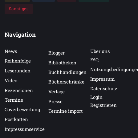
Die Glückskuh von Kirkby
Sonstiges
Highland Happiness – Die Weberei von Kirkby
Highland Happiness – Die Töpferei von Kirkby
Highland Happiness – Das Herrenhaus von
Kirkby
Navigation
Highland Happiness – Die Schreinerei von
Kirkby
News
Über uns
Highland Happiness – Die Schmiede von Kirkby
Blogger
Highland Happiness – Die Bücherstube von
FAQ
Reihenfolge
Bibliotheken
Kirkby
Nutzungsbedingunge
Leserunden
Buchhandlungen
Impressum
Video
Bücherschränke
Datenschutz
Rezensionen
Verlage
Login
Termine
Presse
Registrieren
Coverbewertung
Termine import
Postkarten
Impressumservice