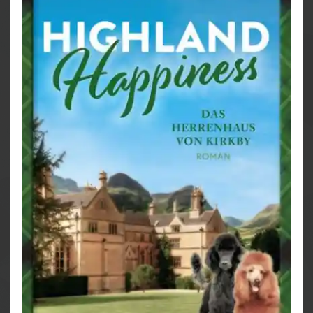
Muss sich Hailey zwischen ihrer Schwester und der
Liebe entscheiden?
♥♥♥
Kirkby ist wie Bullerbü für Erwachsene!
♥♥♥
Kirkby auf einen Blick:
Alle Geschichten sind in sich abgeschlossen und
können unabhängig voneinander gelesen werden!
Ein Sommer in Kirkby
Highland Hope – Ein Bed & Breakfast für Kirkby
Highland Hope – Ein Pub für Kirkby
Highland Hope – Eine Destillerie für Kirkby
Highland Hope – Eine Bäckerei für Kirkby
Die Glückskuh von Kirkby (kostenloser
Kurzroman auf der Website der Autorin)
Highland Happiness – Die Weberei von Kirkby
Highland Happiness – Die Töpferei von Kirkby
Highland Happiness – Das Herrenhaus von
Kirkby