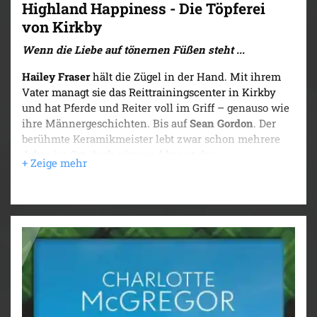
Highland Happiness - Die Töpferei
von Kirkby
Wenn die Liebe auf tönernen Füßen steht ...
Hailey Fraser
hält die Zügel in der Hand. Mit ihrem
Vater managt sie das Reittrainingscenter in Kirkby
und hat Pferde und Reiter voll im Griff – genauso wie
ihre Männergeschichten. Bis auf
Sean Gordon
. Der
berühmte Keramikmeister lebt zwar schon mehrere
Jahre im Ort, doch niemand kennt den
zurückgezogenen Künstler wirklich.
Bei Vorbereitungen für die anstehenden Highland
Games kommen sich die beiden näher und entdecken
unter Schutzschichten aus Ton und Draufgängertum
erstaunliche Ähnlichkeiten. Und eine überraschende
Verbindung, die alles zu ruinieren droht. Mit einem
Mal steht nicht nur ihr gemeinsames Glück auf der
Kippe, sondern auch das von Haileys Schwester
Kristie.