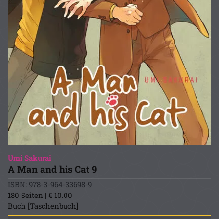
Umi Sakurai
A Man and his Cat 9
ISBN: 978-3-964-33698-9
180 Seiten | € 10.00
Buch [Taschenbuch]