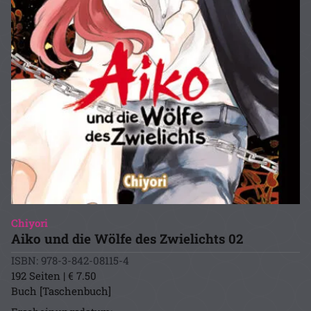
Chiyori
Aiko und die Wölfe des Zwielichts 02
ISBN: 978-3-842-08115-4
192 Seiten | € 7.50
Buch [Taschenbuch]