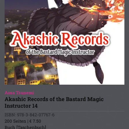
Aosa Tsunemi
Akashic Records of the Bastard Magic
Instructor 14
ISBN: 978-3-842-07767-6
200 Seiten | € 7.50
Buch [Taschenbuch]