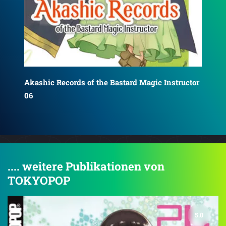
tor
Akashic Records of the Bastard Magic Instructor
Aka
15
16
.... weitere Publikationen von
TOKYOPOP
5.0