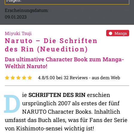
Erscheinungsdatum:
09.01.2023
Miyuki Tsuji
Manga
Naruto – Die Schriften
des Rin (Neuedition)
Das ultimative Character Book zum Manga-
Welthit Naruto!
4.8/5.00 bei 32 Reviews -
aus dem Web
D
ie
SCHRIFTEN DES RIN
erschien
ursprünglich 2007 als erstes der fünf
NARUTO Character Books. Inhaltlich
umfasst das Buch alles, was für Fans der Serie
von Kishimoto-sensei wichtig ist!