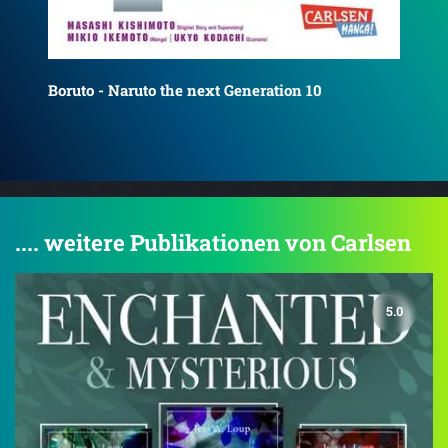
Boruto - Naruto the next Generation 11
Bor
.... weitere Publikationen von Carlsen
5.0