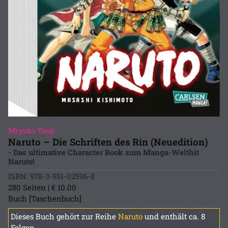
Miyuki Tsuji
Naruto – Die Schriften des Rin (Neuedition)
- Das ultimative Character Book zum Manga-Welthit
Naruto!
ISBN: 978-3-551-02596-8
280 Seiten | € 10.00
Buch [Taschenbuch]
Dieses Buch gehört zur Reihe
Naruto
und enthält ca. 8
Folgen.