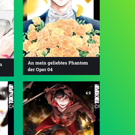
An mein geliebtes Phantom
m
der Oper 04
4.9
4.9