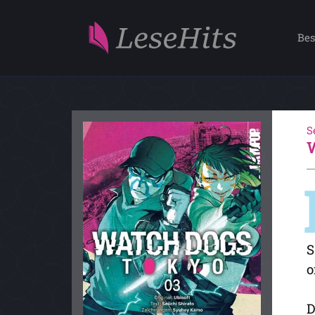
Bes
S
S
o
D