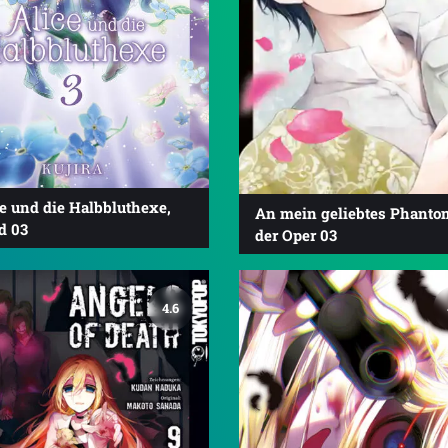
e und die Halbbluthexe,
An mein geliebtes Phanto
d 03
der Oper 03
4.6