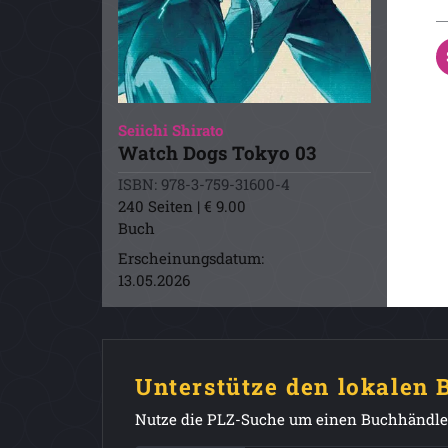
Seiichi Shirato
Watch Dogs Tokyo 03
ISBN: 978-3-759-31600-4
240 Seiten | € 9.00
Buch
Erscheinungsdatum:
13.05.2026
Unterstütze den lokalen
Nutze die PLZ-Suche um einen Buchhändler