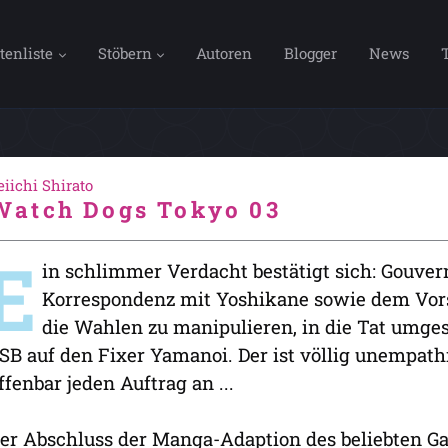
tenliste
Stöbern
Autoren
Blogger
News
eiichi Shirato
Watch Dogs Tokyo 03
E
in schlimmer Verdacht bestätigt sich: Gouver
Korrespondenz mit Yoshikane sowie dem Vorst
die Wahlen zu manipulieren, in die Tat umge
SB auf den Fixer Yamanoi. Der ist völlig unempat
ffenbar jeden Auftrag an ...
er Abschluss der Manga-Adaption des beliebten G