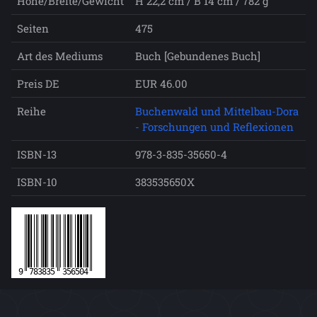
Höhe/Breite/Gewicht
H 22,2 cm / B 14 cm / 782 g
Seiten
475
Art des Mediums
Buch [Gebundenes Buch]
Preis DE
EUR 46.00
Reihe
Buchenwald und Mittelbau-Dora
- Forschungen und Reflexionen
ISBN-13
978-3-835-35650-4
ISBN-10
383535650X