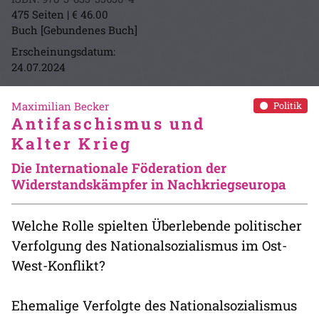
475 Seiten | € 46.00
Buch [Gebundenes Buch]
Erscheinungsdatum:
24.07.2024
Maximilian Becker
Politik
Antifaschismus und
Kalter Krieg
Die Internationale Föderation der
Widerstandskämpfer in Nachkriegseuropa
Welche Rolle spielten Überlebende politischer
Verfolgung des Nationalsozialismus im Ost-
West-Konflikt?
Ehemalige Verfolgte des Nationalsozialismus