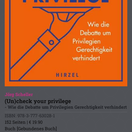
Jörg Scheller
(Un)check your privilege
- Wie die Debatte um Privilegien Gerechtigkeit verhindert
ISBN: 978-3-777-63028-1
152 Seiten | € 19.90
Buch [Gebundenes Buch]