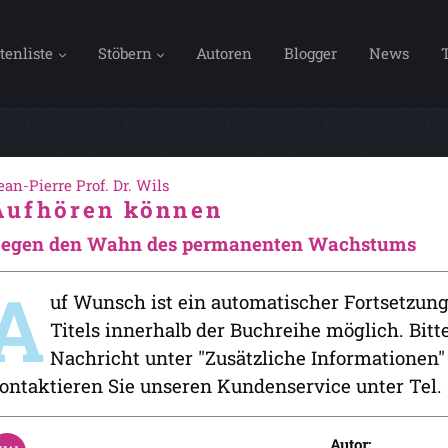
tenliste
Stöbern
Autoren
Blogger
News
ean-Pierre Prof. Dr. Wils
Aufhören können
egen den Wahn des permanenten Wachstums
A
uf Wunsch ist ein automatischer Fortsetzun
Titels innerhalb der Buchreihe möglich. Bitt
Nachricht unter "Zusätzliche Informationen
ontaktieren Sie unseren Kundenservice unter Tel. 
Autor: