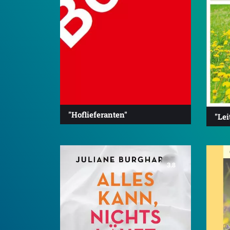
"Hoflieferanten"
"Lei
3.8