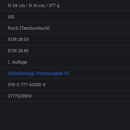
H 24 cm / B 16 cm / 377 g
192
Buch [Taschenbuch]
EUR 28.00
EUR 28.80
1. Auflage
Scheidewege Printausgabe 53
978-3-777-63390-9
3777633909