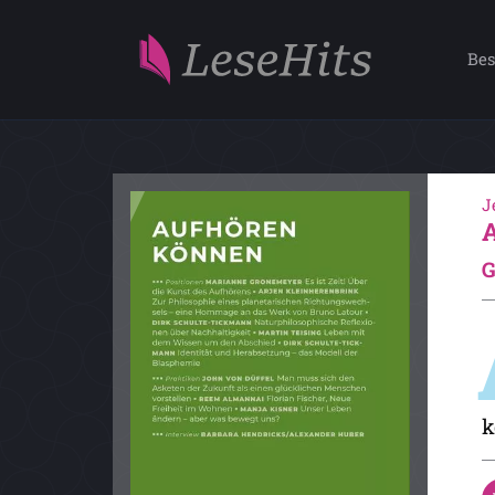
Bes
J
G
k