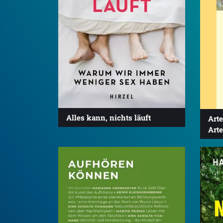
Alles kann, nichts läuft
Art
Arte