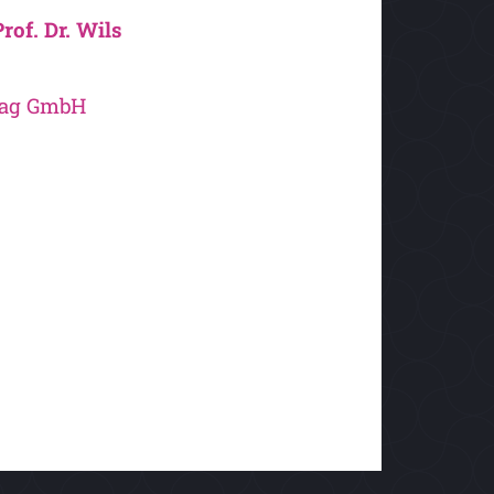
rof. Dr. Wils
rlag GmbH