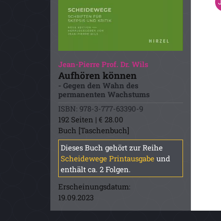
Jean-Pierre Prof. Dr. Wils
Aufhören können
- Gegen den Wahn des
permanenten Wachstums
ISBN: 978-3-777-63390-9
192 Seiten | € 28.00
Buch [Taschenbuch]
Dieses Buch gehört zur Reihe
Scheidewege Printausgabe
und
enthält ca. 2 Folgen.
Erscheinungsdatum:
19.09.2023