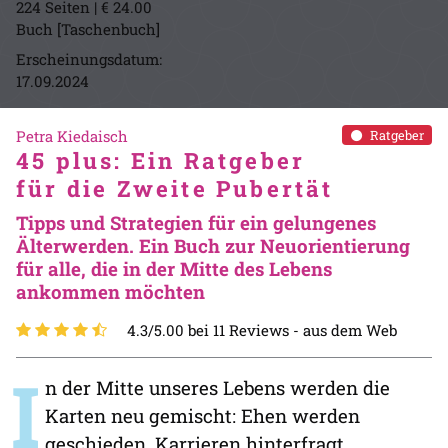
224 Seiten | € 24.00
Buch [Taschenbuch]
Erscheinungsdatum:
17.09.2024
Petra Kiedaisch
Ratgeber
45 plus: Ein Ratgeber
für die Zweite Pubertät
Tipps und Strategien für ein gelungenes
Älterwerden. Ein Buch zur Neuorientierung
für alle, die in der Mitte des Lebens
ankommen möchten
4.3/5.00 bei 11 Reviews -
aus dem Web
I
n der Mitte unseres Lebens werden die
Karten neu gemischt: Ehen werden
geschieden, Karrieren hinterfragt,