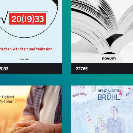
9)33
22765