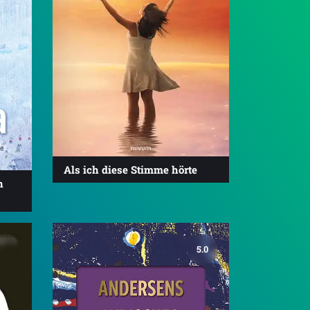
Als ich diese Stimme hörte
n
5.0