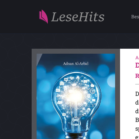
Bes
A
R
D
d
d
B
s
e