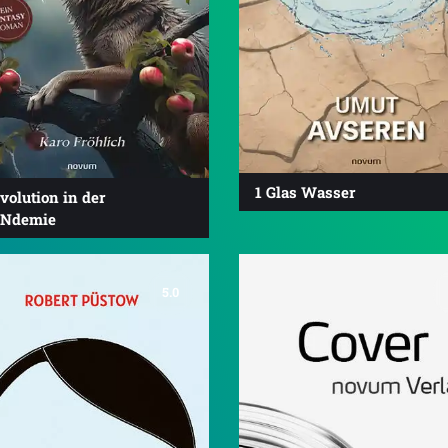
1 Glas Wasser
volution in der
Ndemie
5.0