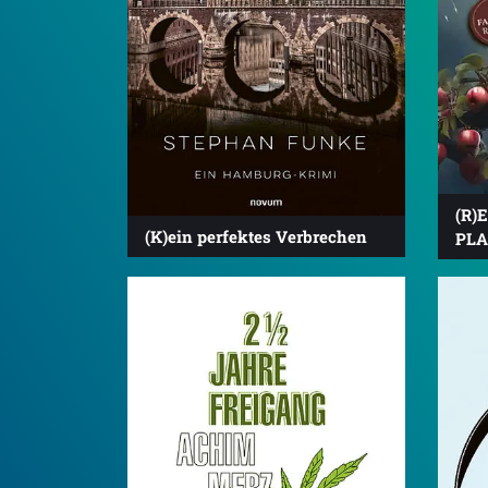
(R)E
(K)ein perfektes Verbrechen
PLA
5.0