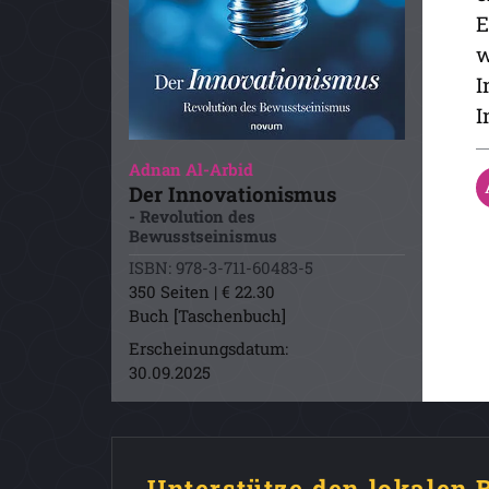
E
w
I
I
Adnan Al-Arbid
Der Innovationismus
- Revolution des
Bewusstseinismus
ISBN: 978-3-711-60483-5
350 Seiten | € 22.30
Buch [Taschenbuch]
Erscheinungsdatum:
30.09.2025
Unterstütze den lokalen