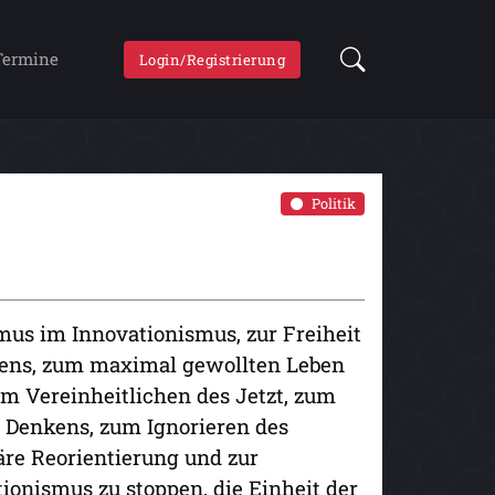
Termine
Login/Registrierung
Politik
mus im Innovationismus, zur Freiheit
lens, zum maximal gewollten Leben
um Vereinheitlichen des Jetzt, zum
s Denkens, zum Ignorieren des
re Reorientierung und zur
tionismus zu stoppen, die Einheit der