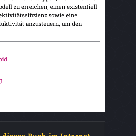
ell zu erreichen, einen existentiell
ktivitätseffizienz sowie eine
duktivität anzusteuern, um den
bid
g
e dieses Buch im Internet