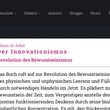
tenliste
Stöbern
Autoren
Blogger
News
dnan Al-Arbid
Der Innovationismus
evolution des Bewusstseinismus
as Buch ruft auf zur Revolution des Bewusstseinis
es physischen und unphysischen Leerens und Fül
urch notwendiges Handeln im Jetzt. Es plädiert z
ewusstsein der Zeit, zum Vergeistigen anstelle de
pontan funktionierenden Denkens durch seine binä
inheitlichen Konzentration. Es gilt, den Rückevolu