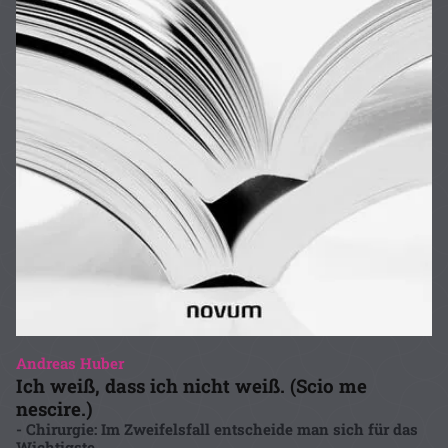
Andreas Huber
Ich weiß, dass ich nicht weiß. (Scio me
nescire.)
- Chirurgie: Im Zweifelsfall entscheide man sich für das
Wichtigste.