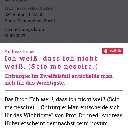
ISBN: 978-3-991-30693-1
224 Seiten | € 27.10
Buch [Gebundenes Buch]
Erscheinungsdatum:
31.08.2025
Andreas Huber
Politik
Ich weiß, dass ich nicht
weiß. (Scio me nescire.)
Chirurgie: Im Zweifelsfall entscheide man
sich für das Wichtigste.
Das Buch "Ich weiß, dass ich nicht weiß (Scio
me nescire) – Chirurgie: Man entscheide sich
für das Wichtigste" von Prof. Dr. med. Andreas
Huber erscheint demnächst beim novum