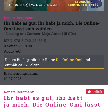
Renate Bergmann
Ihr habt es gut, ihr habt ja mich. Die Online-
Omi lässt sich wählen
- Lesung mit Carmen-Maja Antoni (5 CDs)
ISBN: 978-3-742-43468-5
0 Seiten | € 18.00
Audio [AC]
Dieses Buch gehört zur Reihe
Die Online-Omi
und
enthält ca. 12 Folgen.
Erscheinungsdatum:
10.07.2025
Renate Bergmann
Politik
Ihr habt es gut, ihr habt
ja mich. Die Online-Omi lässt