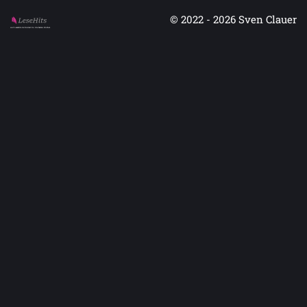
© 2022 - 2026
Sven Clauer
Auf LeseHits.de findest Du die besten Bücher.