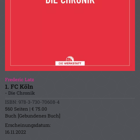
Frederic Latz
1. FC Köln
- Die Chronik
ISBN: 978-3-730-70608-4
560 Seiten | € 75.00
Buch [Gebundenes Buch]
Erscheinungsdatum:
16.11.2022