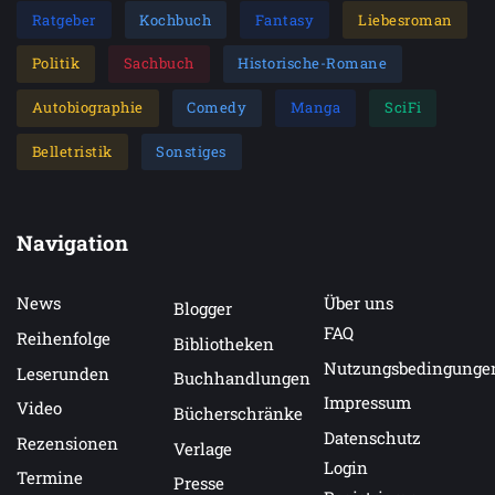
Ratgeber
Kochbuch
Fantasy
Liebesroman
Politik
Sachbuch
Historische-Romane
Autobiographie
Comedy
Manga
SciFi
Belletristik
Sonstiges
Navigation
News
Über uns
Blogger
FAQ
Reihenfolge
Bibliotheken
Nutzungsbedingunge
Leserunden
Buchhandlungen
Impressum
Video
Bücherschränke
Datenschutz
Rezensionen
Verlage
Login
Termine
Presse